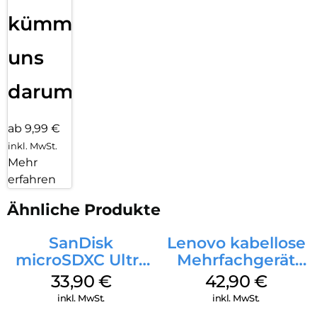
kümmern
uns
darum!
ab 9,99 €
inkl. MwSt.
Mehr
erfahren
Ähnliche Produkte
SanDisk
Lenovo kabellose
microSDXC Ultra
Mehrfachgerät
128 GB + Adapter
Luna Grey
33,90
€
42,90
€
Mobile
inkl. MwSt.
inkl. MwSt.