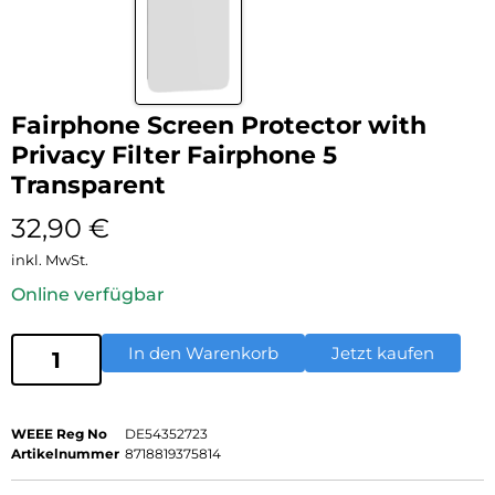
Fairphone Screen Protector with
Privacy Filter Fairphone 5
Transparent
32,90
€
inkl. MwSt.
Online verfügbar
In den Warenkorb
Jetzt kaufen
WEEE Reg No
DE54352723
Artikelnummer
8718819375814