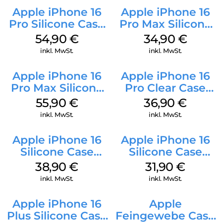
Apple iPhone 16
Apple iPhone 16
Pro Silicone Case
Pro Max Silicone
MagSafe Black
Case MagSafe
54,90
€
34,90
€
Denim
inkl. MwSt.
inkl. MwSt.
Apple iPhone 16
Apple iPhone 16
Pro Max Silicone
Pro Clear Case
Case MagSafe
MagSafe
55,90
€
36,90
€
Stone Gray
Transparent
inkl. MwSt.
inkl. MwSt.
Apple iPhone 16
Apple iPhone 16
Silicone Case
Silicone Case
MagSafe
MagSafe Fuchsia
38,90
€
31,90
€
Ultramarine
inkl. MwSt.
inkl. MwSt.
Apple iPhone 16
Apple
Plus Silicone Case
Feingewebe Case