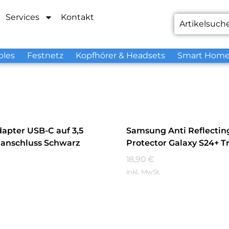
Services
Kontakt
bles
Festnetz
Kopfhörer & Headsets
Smart Hom
pter USB-C auf 3,5
Samsung Anti Reflectin
anschluss Schwarz
Protector Galaxy S24+ T
18,90
€
inkl. MwSt.
hren
Mehr Erfahren