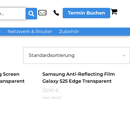
Termin Buchen
e
Netzwerk & Router
Zubehör
g Screen
Samsung Anti-Reflecting Film
ransparent
Galaxy S25 Edge Transparent
23,90
€
inkl. MwSt.
Mehr Erfahren