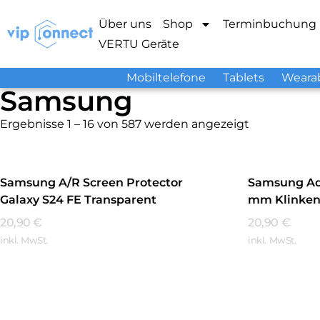
Über uns
Shop
Terminbuchung
VERTU Geräte
Mobiltelefone
Tablets
Weara
Samsung
Ergebnisse 1 – 16 von 587 werden angezeigt
Samsung A/R Screen Protector
Samsung Ada
Galaxy S24 FE Transparent
mm Klinken
20,90
€
20,90
€
inkl. MwSt.
inkl. MwSt.
Mehr Erfahren
Mehr Erfa