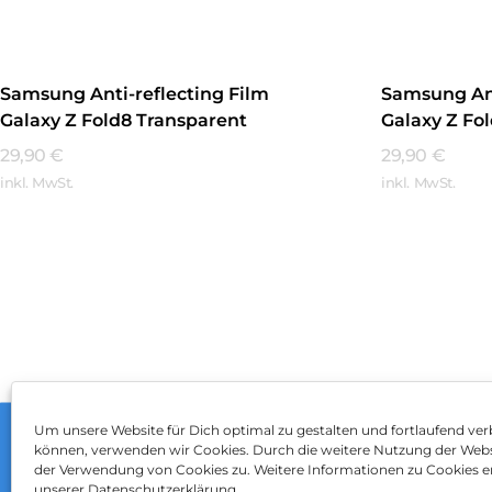
Samsung Anti-reflecting Film
Samsung Ant
Galaxy Z Fold8 Transparent
Galaxy Z Fo
29,90
€
29,90
€
inkl. MwSt.
inkl. MwSt.
Mehr Erfahren
Mehr Erfa
Um unsere Website für Dich optimal zu gestalten und fortlaufend ver
können, verwenden wir Cookies. Durch die weitere Nutzung der Web
Impressum
AGB
Dat
der Verwendung von Cookies zu. Weitere Informationen zu Cookies er
unserer Datenschutzerklärung.