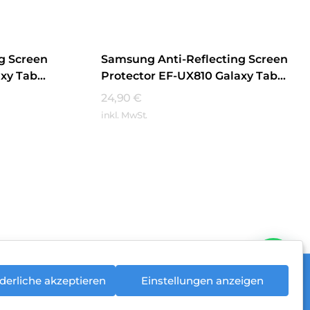
g Screen
Samsung Anti-Reflecting Screen
axy Tab
Protector EF-UX810 Galaxy Tab
S9+/Tab S9 FE+ Transparent
24,90
€
inkl. MwSt.
Mehr Erfahren
derliche akzeptieren
Einstellungen anzeigen
rieentsorgung
Newsletter