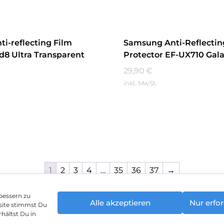
i-reflecting Film
Samsung Anti-Reflectin
ld8 Ultra Transparent
Protector EF-UX710 Gal
S9/Tab S9 FE Schwarz
29,90
€
inkl. MwSt.
hren
Mehr Erfahren
1
2
3
4
…
35
36
37
→
bessern zu
Alle akzeptieren
Nur erfor
site stimmst Du
enschutz
Vertrag widerrufen
Hinweis zur Batte
hältst Du in