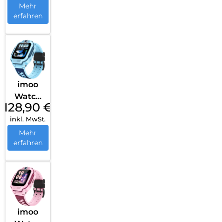
Mehr
erfahren
imoo
Watch
128,90
€
Phone
inkl. MwSt.
Z3 Blau
Mehr
erfahren
imoo