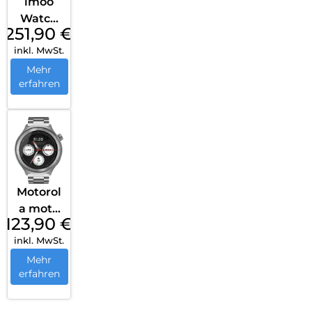
imoo
Watch
251,90
€
Phone
inkl. MwSt.
X10
Rosa
Mehr
erfahren
Motorol
a moto
123,90
€
watch
inkl. MwSt.
Matte
Silver
Mehr
erfahren