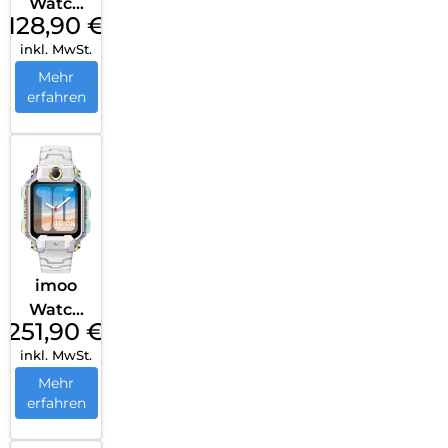
Watch
128,90
€
Phone
inkl. MwSt.
Z3 Rosa
Mehr
erfahren
imoo
Watch
251,90
€
Phone
inkl. MwSt.
X10
Weiß
Mehr
erfahren