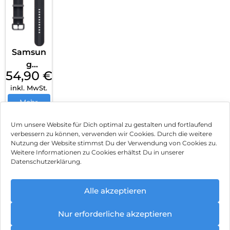
Classic
Taupe
Samsun
g
54,90
€
Athleisu
inkl. MwSt.
re Band
(S/M)
Mehr
erfahren
Galaxy
Um unsere Website für Dich optimal zu gestalten und fortlaufend
Watch8/
verbessern zu können, verwenden wir Cookies. Durch die weitere
Watch8
Nutzung der Website stimmst Du der Verwendung von Cookies zu.
Classic
Impressum
Weitere Informationen zu Cookies erhältst Du in unserer
Datenschutzerklärung.
Graphit
AGB
e
Datenschutz
Alle akzeptieren
Können wir Dir behilflich sein?
Vertrag widerrufen
Nur erforderliche akzeptieren
Hinweis zur Batterieentsorgung