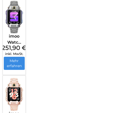
imoo
Watch
251,90
€
Phone
inkl. MwSt.
X10
Silber
Mehr
erfahren