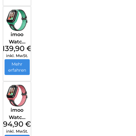
imoo
Watch
139,90
€
Phone
inkl. MwSt.
Z1 Grün
Mehr
erfahren
imoo
Watch
94,90
€
Phone
inkl. MwSt.
Z1 Rosa