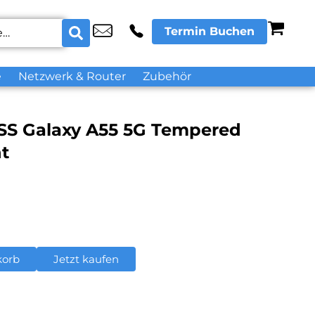
Termin Buchen
e
Netzwerk & Router
Zubehör
S Galaxy A55 5G Tempered
t
korb
Jetzt kaufen