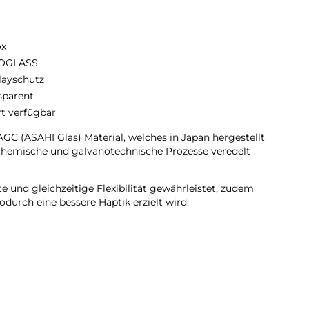
ox
OGLASS
layschutz
sparent
rt verfügbar
C (ASAHI Glas) Material, welches in Japan hergestellt
chemische und galvanotechnische Prozesse veredelt
 und gleichzeitige Flexibilität gewährleistet, zudem
durch eine bessere Haptik erzielt wird.