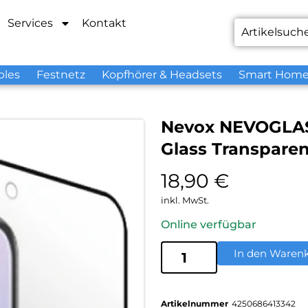
Services
Kontakt
bles
Festnetz
Kopfhörer & Headsets
Smart Hom
Nevox NEVOGLAS
Glass Transparen
18,90
€
inkl. MwSt.
Online verfügbar
In den Waren
Artikelnummer
4250686413342