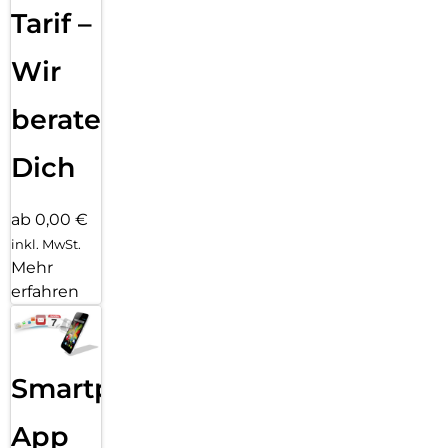
paar Klicks entfernt: Kombiniere deinen Displayschutz und
Tarif –
deine Hülle mit PanzerGlass PicturePerfect oder Hoops.P.S.
Und wie alle unsere Produkte wird auch Ceramic Schutz in
Wir
einer recycelbaren FSC-zertifizierten Verpackung geliefert.
beraten
Dich
ab 0,00 €
inkl. MwSt.
Mehr
erfahren
Smartphone
App