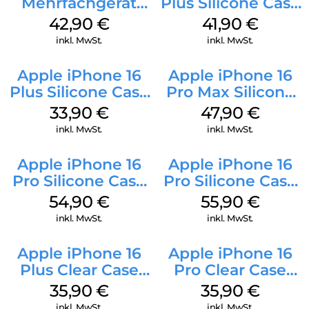
Mehrfachgerät
Plus Silicone Case
Luna Grey
MagSafe Stone
42,90
€
41,90
€
Gray
inkl. MwSt.
inkl. MwSt.
Apple iPhone 16
Apple iPhone 16
Plus Silicone Case
Pro Max Silicone
MagSafe Lake
Case MagSafe
33,90
€
47,90
€
Green
Black
inkl. MwSt.
inkl. MwSt.
Apple iPhone 16
Apple iPhone 16
Pro Silicone Case
Pro Silicone Case
MagSafe Black
MagSafe Stone
54,90
€
55,90
€
Gray
inkl. MwSt.
inkl. MwSt.
Apple iPhone 16
Apple iPhone 16
Plus Clear Case
Pro Clear Case
MagSafe
MagSafe
35,90
€
35,90
€
Transparent
Transparent
inkl. MwSt.
inkl. MwSt.