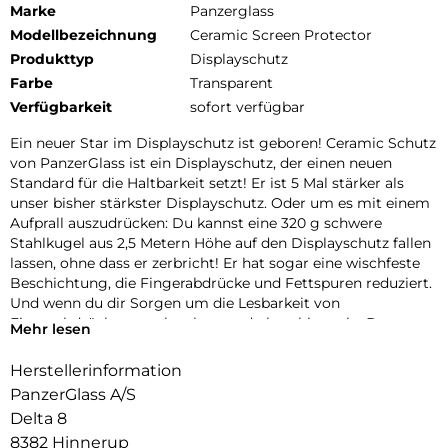
Marke
Panzerglass
Modellbezeichnung
Ceramic Screen Protector
Produkttyp
Displayschutz
Farbe
Transparent
Verfügbarkeit
sofort verfügbar
Ein neuer Star im Displayschutz ist geboren! Ceramic Schutz
von PanzerGlass ist ein Displayschutz, der einen neuen
Standard für die Haltbarkeit setzt! Er ist 5 Mal stärker als
unser bisher stärkster Displayschutz. Oder um es mit einem
Aufprall auszudrücken: Du kannst eine 320 g schwere
Stahlkugel aus 2,5 Metern Höhe auf den Displayschutz fallen
lassen, ohne dass er zerbricht! Er hat sogar eine wischfeste
Beschichtung, die Fingerabdrücke und Fettspuren reduziert.
Und wenn du dir Sorgen um die Lesbarkeit von
Fingerabdrücken machst, kannst du beruhigt sein: Der
Mehr lesen
Displayschutz gewährleistet eine 100%ige Kompatibilität mit
dem Ultraschall-Fingerabdruckleser deines Displays, sodass
Herstellerinformation
du sicher sein kannst, dass sich dein Handy jedes Mal
PanzerGlass A/S
problemlos entsperren lässt. Der Displayschutz ist aus
Delta 8
zertifizierter japanischer Glaskeramik von Ohara hergestellt.
8382 Hinnerup
Glaskeramik ist eines der kratzfestesten Materialien der Welt