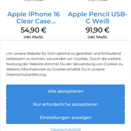
Apple iPhone 16
Apple Pencil USB-
Clear Case
C Weiß
MagSafe
54,90
€
91,90
€
Transparent
inkl. MwSt.
inkl. MwSt.
Um unsere Website für Dich optimal zu gestalten und fortlaufend
verbessern zu können, verwenden wir Cookies. Durch die weitere
Nutzung der Website stimmst Du der Verwendung von Cookies zu.
Impressum
Weitere Informationen zu Cookies erhältst Du in unserer
Datenschutzerklärung.
AGB
Datenschutz
Alle akzeptieren
Vertrag widerrufen
Nur erforderliche akzeptieren
Hinweis zur Batterieentsorgung
Einstellungen anzeigen
Newsletter
Datenschutz
AGB