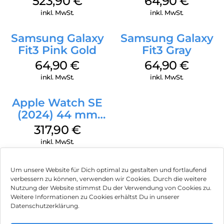
523,90
€
64,90
€
inkl. MwSt.
inkl. MwSt.
Samsung Galaxy
Samsung Galaxy
Fit3 Pink Gold
Fit3 Gray
64,90
€
64,90
€
inkl. MwSt.
inkl. MwSt.
Apple Watch SE
(2024) 44 mm
GPS + Cellular
317,90
€
(Sportarmband
inkl. MwSt.
Mitternacht M/L)
Mitternacht
Um unsere Website für Dich optimal zu gestalten und fortlaufend
verbessern zu können, verwenden wir Cookies. Durch die weitere
Nutzung der Website stimmst Du der Verwendung von Cookies zu.
Impressum
Weitere Informationen zu Cookies erhältst Du in unserer
Datenschutzerklärung.
AGB