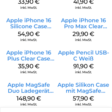
128 GB + Adapter
Case MagSafe
33,90
€
41,90
€
Mobile
Ultramarine
inkl. MwSt.
inkl. MwSt.
Apple iPhone 16
Apple iPhone 16
Silicone Case
Pro Max Clear
MagSafe Black
Case MagSafe
54,90
€
29,90
€
Transparent
inkl. MwSt.
inkl. MwSt.
Apple iPhone 16
Apple Pencil USB-
Plus Clear Case
C Weiß
MagSafe
35,90
€
91,90
€
Transparent
inkl. MwSt.
inkl. MwSt.
Apple MagSafe
Apple Silikon Case
Duo Ladegerät
mit MagSafe
Weiß
iPhone 14 Pro
148,90
€
57,90
€
(PRODUCT)RED
inkl. MwSt.
inkl. MwSt.