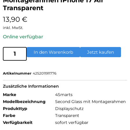
Montagerahmen iPhone 17 Air
Transparent
13,90
€
inkl. MwSt.
Online verfügbar
In den Warenkorb
Jetzt kaufen
Artikelnummer
4252011911776
Zusätzliche Informationen
Marke
4Smarts
Modellbezeichnung
Second Glass mit Montagerahmen
Produkttyp
Displayschutz
Farbe
Transparent
Verfügbarkeit
sofort verfügbar