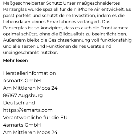
Maßgeschneiderter Schutz: Unser maßgeschneidertes
Panzerglas wurde speziell für dein iPhone Air entwickelt. Es
passt perfekt und schützt deine Investition, indem es die
Lebensdauer deines Smartphones verlängert. Das
Panzerglas ist so konzipiert, dass es auch die Frontkamera
optimal schützt, ohne die Bildqualität zu beeinträchtigen.
Außerdem bleibt die Gesichtserkennung voll funktionsfähig
und alle Tasten und Funktionen deines Geräts sind
uneingeschränkt nutzbar.
Einfache Montage: Unser Second Glass ist nicht nur robust,
Mehr lesen
sondern auch einfacher zu montieren wie eine Panzerfolie.
Mit dem mitgelieferten Montagerahmen lässt sich das
Herstellerinformation
Schutzglas exakt positionieren und dank des Reinigungssets
4smarts GmbH
staubfrei anbringen. Und wenn es Zeit ist, das Glas
Am Mittleren Moos 24
auszutauschen, ist das genauso einfach. Mit unserem Second
86167 Augsburg
Glas erhältst du einen effektiven und benutzerfreundlichen
Schutz für das Display deines Mobilgeräts.
Deutschland
Kristallklare Qualität: Der Displayschutz bietet nicht nur
https://4smarts.com
optimalen Schutz für dein Smartphone, sondern garantiert
Verantwortliche für die EU
auch die uneingeschränkte Nutzung des Touchscreens. Trotz
4smarts GmbH
seiner Robustheit bleibt der Displayschutz mit einer
Am Mittleren Moos 24
Transparenz von 99,99% nahezu unsichtbar und