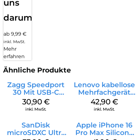
uns
darum!
ab 9,99 €
inkl. MwSt.
Mehr
erfahren
Ähnliche Produkte
Zagg Speedport
Lenovo kabellose
30 Mit USB-C
Mehrfachgerät
Kabel Weiß
Luna Grey
30,90
€
42,90
€
inkl. MwSt.
inkl. MwSt.
SanDisk
Apple iPhone 16
microSDXC Ultra
Pro Max Silicone