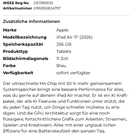
WEEE Reg No
DE11169330
Artikelnummer
0195950824797
Zusätzliche Informationen
Marke
Apple
Modellbezeichnung
iPad Air 11" (2026)
Speicherkapazität
256 GB
Produkttyp
Tablets
Bildschirmdiagonale
11 Zoll
Farbe
Blau
Verfügbarkeit
sofort verfügbar
Der ultra­schnelle M4 Chip mit 50 % mehr gemein­samem
Systemspeicher bringt eine bessere Per­for­mance für alles,
was du gerne auf deinem iPad Air machst. Er ist ein KI Kraft­
paket, der alle KI Features und Funk­tionen unter stützt, die
du jeden Tag nutzt, um Dinge schneller mühelos zu erle­
digen. Und die GPU Archi­tektur sorgt für eine noch
flüssigere, fort­schritt­lichere Grafik zum Arbeiten, Streamen,
Spielen und Kreativ­sein. Alles mit einer unglaub lichen
Effizienz für eine Batterie­laufzeit den ganzen Tag.