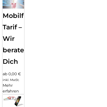
men­fassen, deine Texte Korrektur lesen oder in unterschied­
liche Versio­nen um­schreiben, bis der Ton perfekt passt.
Mit dem Bereinigen Tool in der Fotos App ent­fernst du
Mobilfunk
einfach das, was dich in deinen Fotos stört. Apple
Intelligence identi­fiziert Hinter­grund­objekte, die du mit
einem Finger­tipp löschen kannst. Für eine perfekte Auf­
Tarif –
nahme, ohne das eigent­liche Motiv zu ver­än­dern.
Wir
beraten
Dich
ab 0,00 €
inkl. MwSt.
Mehr
erfahren