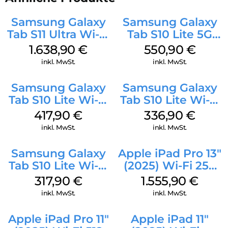
Samsung Galaxy
Samsung Galaxy
Tab S11 Ultra Wi-Fi
Tab S10 Lite 5G
512 GB Gray
256 GB Gray
1.638,90
€
550,90
€
inkl. MwSt.
inkl. MwSt.
Samsung Galaxy
Samsung Galaxy
Tab S10 Lite Wi-Fi
Tab S10 Lite Wi-Fi
256 GB Silver
128 GB Silver
417,90
€
336,90
€
inkl. MwSt.
inkl. MwSt.
Samsung Galaxy
Apple iPad Pro 13″
Tab S10 Lite Wi-Fi
(2025) Wi-Fi 256
128 GB Gray
GB Standardglas
317,90
€
1.555,90
€
Space Schwarz
inkl. MwSt.
inkl. MwSt.
Apple iPad Pro 11″
Apple iPad 11″