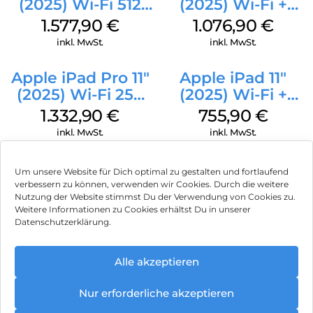
(2025) Wi-Fi 512
(2025) Wi-Fi +
GB Standardglas
Cellular 512 GB
1.577,90
€
1.076,90
€
Space Schwarz
Pink
inkl. MwSt.
inkl. MwSt.
Apple iPad Pro 11″
Apple iPad 11″
(2025) Wi-Fi 256
(2025) Wi-Fi +
GB Standardglas
Cellular 256 GB
1.332,90
€
755,90
€
Silber
Pink
inkl. MwSt.
inkl. MwSt.
Um unsere Website für Dich optimal zu gestalten und fortlaufend
verbessern zu können, verwenden wir Cookies. Durch die weitere
Nutzung der Website stimmst Du der Verwendung von Cookies zu.
Impressum
Weitere Informationen zu Cookies erhältst Du in unserer
Datenschutzerklärung.
AGB
Datenschutz
Alle akzeptieren
Können wir Dir behilflich sein?
Vertrag widerrufen
Nur erforderliche akzeptieren
Hinweis zur Batterieentsorgung