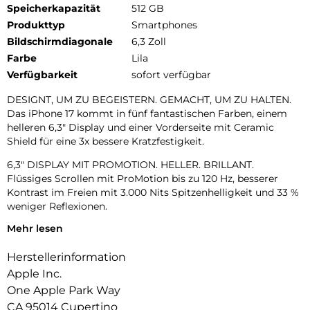
Speicherkapazität
512 GB
Produkttyp
Smartphones
Bildschirmdiagonale
6,3 Zoll
Farbe
Lila
Verfügbarkeit
sofort verfügbar
DESIGNT, UM ZU BEGEISTERN. GEMACHT, UM ZU HALTEN.
Das iPhone 17 kommt in fünf fantastischen Farben, einem
helleren 6,3″ Display und einer Vorderseite mit Ceramic
Shield für eine 3x bessere Kratzfestigkeit.
6,3″ DISPLAY MIT PROMOTION. HELLER. BRILLANT.
Flüssiges Scrollen mit ProMotion bis zu 120 Hz, besserer
Kontrast im Freien mit 3.000 Nits Spitzenhelligkeit und 33 %
weniger Reflexionen.
Mehr lesen
UNGLAUBLICHE FOTOS.
Mit dem hochwertigen 48 MP Dual Fusion Kamera-System,
Herstellerinformation
2x Zoom in optischer Qualität und der 48 MP Fusion
Ultraweitwinkel-Kamera machst du superhochauflösende
Apple Inc.
Fotos ganz automatisch.
One Apple Park Way
CA 95014 Cupertino
18MP CENTER STAGE FRONTKAMERA. Flexible