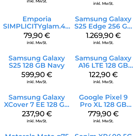
inkl. MwSt.
inkl. MwSt.
Emporia
Samsung Galaxy
SIMPLICITYglam.4G
S25 Edge 256 GB
Schwarz
Titanium Silver
79,90
€
1.269,90
€
inkl. MwSt.
inkl. MwSt.
Samsung Galaxy
Samsung Galaxy
S25 128 GB Navy
A16 LTE 128 GB
Black
599,90
€
122,90
€
inkl. MwSt.
inkl. MwSt.
Samsung Galaxy
Google Pixel 9
XCover 7 EE 128 GB
Pro XL 128 GB
Black
Obsidian
237,90
€
779,90
€
inkl. MwSt.
inkl. MwSt.