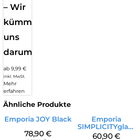
– Wir
kümmern
uns
darum!
ab 9,99 €
inkl. MwSt.
Mehr
erfahren
Ähnliche Produkte
Emporia JOY Black
Emporia
SIMPLICITYglam
78,90
€
Schwarz
60,90
€