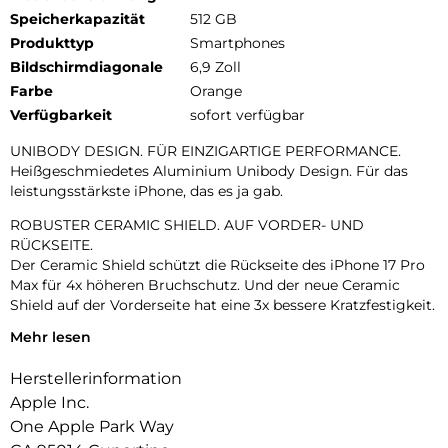
Speicherkapazität
512 GB
Produkttyp
Smartphones
Bildschirmdiagonale
6,9 Zoll
Farbe
Orange
Verfügbarkeit
sofort verfügbar
UNIBODY DESIGN. FÜR EINZIGARTIGE PERFORMANCE.
Heißgeschmiedetes Aluminium Unibody Design. Für das
leistungsstärkste iPhone, das es ja gab.
ROBUSTER CERAMIC SHIELD. AUF VORDER- UND
RÜCKSEITE.
Der Ceramic Shield schützt die Rückseite des iPhone 17 Pro
Max für 4x höheren Bruchschutz. Und der neue Ceramic
Shield auf der Vorderseite hat eine 3x bessere Kratzfestigkeit.
Mehr lesen
DAS ULTIMATIVE PRO KAMERA-SYSTEM.
Mit 48 MP Rückkameras und 8x Zoom in optischer Qualität –
Herstellerinformation
dem größten Zoombereich, den es je bei einem iPhone gab.
Das ist wie 8 Pro Objektive in deiner Hosentasche.
Apple Inc.
One Apple Park Way
18MP CENTER STAGE FRONTKAMERA.