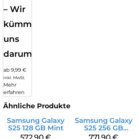
– Wir
kümmern
uns
darum!
ab 9,99 €
inkl. MwSt.
Mehr
erfahren
Ähnliche Produkte
Samsung Galaxy
Samsung Galaxy
S25 128 GB Mint
S25 256 GB
Icyblue
572,90
€
771,90
€