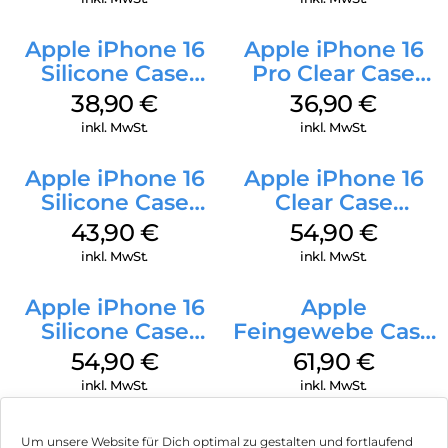
Apple iPhone 16
Apple iPhone 16
Silicone Case
Pro Clear Case
MagSafe
MagSafe
38,90
€
36,90
€
Ultramarine
Transparent
inkl. MwSt.
inkl. MwSt.
Apple iPhone 16
Apple iPhone 16
Silicone Case
Clear Case
MagSafe Plum
MagSafe
43,90
€
54,90
€
Transparent
inkl. MwSt.
inkl. MwSt.
Apple iPhone 16
Apple
Silicone Case
Feingewebe Case
MagSafe Lake
iPhone 15 Pro
54,90
€
61,90
€
Green
MagSafe Schwarz
inkl. MwSt.
inkl. MwSt.
Um unsere Website für Dich optimal zu gestalten und fortlaufend