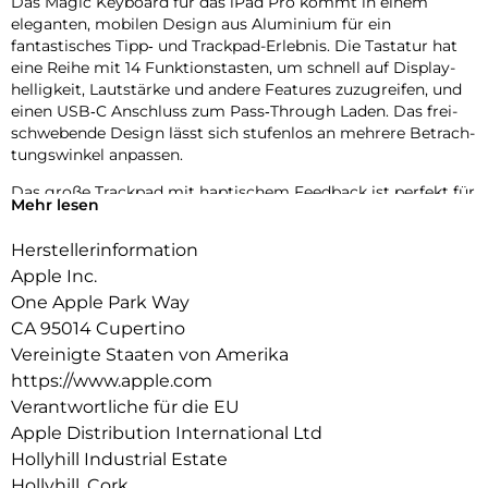
Das Magic Keyboard für das iPad Pro kommt in einem
eleganten, mobilen Design aus Aluminium für ein
fantastisches Tipp‑ und Trackpad-Erlebnis. Die Tastatur hat
eine Reihe mit 14 Funktions­tasten, um schnell auf Display­
helligkeit, Lautstärke und andere Features zuzugreifen, und
einen USB‑C Anschluss zum Pass‑Through Laden. Das frei­
schwebende Design lässt sich stufenlos an mehrere Betrach­
tungs­winkel anpassen.
Das große Trackpad mit haptischem Feedback ist perfekt für
Mehr lesen
Aufgaben, bei denen es auf Präzision ankommt, wie Tabellen
bearbeiten und Text auswählen. Oder zum Navigieren auf
Herstellerinformation
deinem iPad mit intuitiven und vertrauten Multi-Touch
Apple Inc.
Gesten. Das robuste Cover schützt Vorder‑ und Rückseite
und ist perfekt, um dein iPad Pro überallhin mitzunehmen.
One Apple Park Way
CA 95014 Cupertino
Vereinigte Staaten von Amerika
https://www.apple.com
Verantwortliche für die EU
Apple Distribution International Ltd
Hollyhill Industrial Estate
Hollyhill, Cork