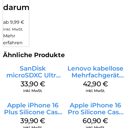
darum!
ab 9,99 €
inkl. MwSt.
Mehr
erfahren
Ähnliche Produkte
SanDisk
Lenovo kabellose
microSDXC Ultra
Mehrfachgerät
128 GB + Adapter
Luna Grey
33,90
€
42,90
€
Mobile
inkl. MwSt.
inkl. MwSt.
Apple iPhone 16
Apple iPhone 16
Plus Silicone Case
Pro Silicone Case
MagSafe Plum
MagSafe Stone
39,90
€
60,90
€
Gray
inkl. MwSt.
inkl. MwSt.