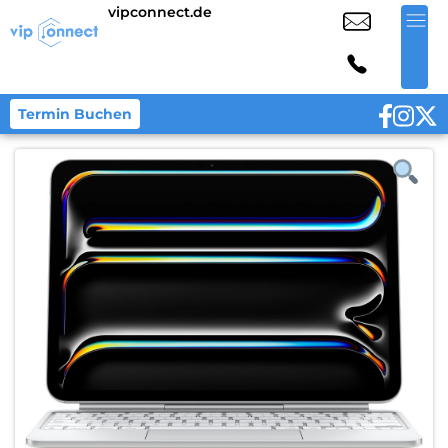
vipconnect.de
Termin Buchen