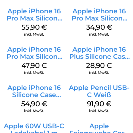
Apple iPhone 16
Apple iPhone 16
Pro Max Silicone
Pro Max Silicone
Case MagSafe
Case MagSafe
55,90
€
34,90
€
Stone Gray
Denim
inkl. MwSt.
inkl. MwSt.
Apple iPhone 16
Apple iPhone 16
Pro Max Silicone
Plus Silicone Case
Case MagSafe
MagSafe Black
47,90
€
28,90
€
Black
inkl. MwSt.
inkl. MwSt.
Apple iPhone 16
Apple Pencil USB-
Silicone Case
C Weiß
MagSafe Lake
54,90
€
91,90
€
Green
inkl. MwSt.
inkl. MwSt.
Apple 60W USB-C
Apple