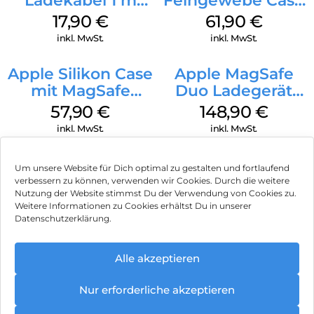
Ladekabel 1 m
Feingewebe Case
Weiß
iPhone 15 Pro
17,90
€
61,90
€
MagSafe Schwarz
inkl. MwSt.
inkl. MwSt.
Apple Silikon Case
Apple MagSafe
mit MagSafe
Duo Ladegerät
iPhone 14 Pro
Weiß
57,90
€
148,90
€
(PRODUCT)RED
inkl. MwSt.
inkl. MwSt.
Um unsere Website für Dich optimal zu gestalten und fortlaufend
verbessern zu können, verwenden wir Cookies. Durch die weitere
Nutzung der Website stimmst Du der Verwendung von Cookies zu.
Impressum
Weitere Informationen zu Cookies erhältst Du in unserer
Datenschutzerklärung.
AGB
Datenschutz
Alle akzeptieren
Vertrag widerrufen
Nur erforderliche akzeptieren
Hinweis zur Batterieentsorgung