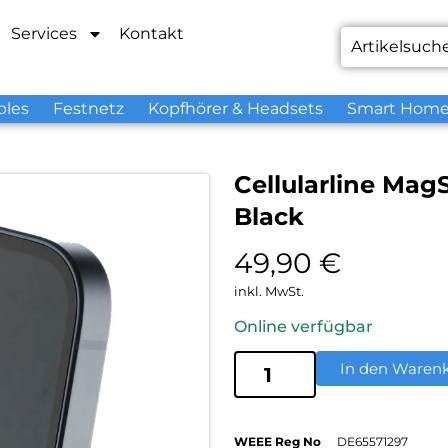
Services
Kontakt
bles
Festnetz
Kopfhörer & Headsets
Smart Hom
Cellularline Ma
Black
49,90
€
inkl. MwSt.
Online verfügbar
In den Waren
WEEE Reg No
DE65571297