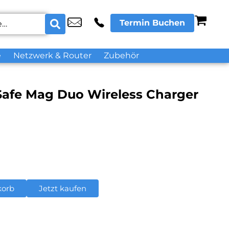
Termin Buchen
e
Netzwerk & Router
Zubehör
gSafe Mag Duo Wireless Charger
korb
Jetzt kaufen