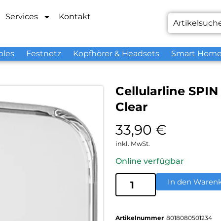
Services
Kontakt
bles
Festnetz
Kopfhörer & Headsets
Smart Hom
Cellularline SPI
Clear
33,90
€
inkl. MwSt.
Online verfügbar
In den Waren
Artikelnummer
8018080501234