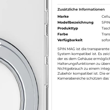
Zusätzliche Informationen
Marke
Cellu
Modellbezeichnung
SPIN
Produkttyp
Tasc
Farbe
Tran
Verfügbarkeit
sofo
SPIN MAG ist die transparent
System kompatibel ist. Es zei
der es dem Gehäuse ermöglich
Halterungsfunktionen zu übern
Nichtgebrauch zu einem integr
Zubehör kompatibel ist. Die e
Kamerabereiche schützen das T