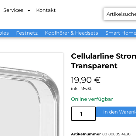
Services
Kontakt
bles
Festnetz
Kopfhörer & Headsets
Smart Hom
Cellularline Str
Transparent
19,90
€
inkl. MwSt.
Online verfügbar
In den Waren
Artikelnummer
8018080514630