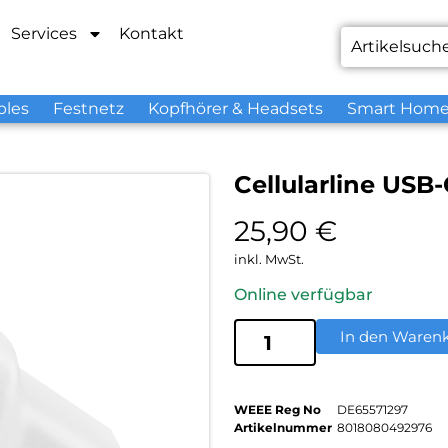
Services
Kontakt
bles
Festnetz
Kopfhörer & Headsets
Smart Hom
Cellularline USB
25,90
€
inkl. MwSt.
Online verfügbar
In den Waren
WEEE Reg No
DE65571297
Artikelnummer
8018080492976