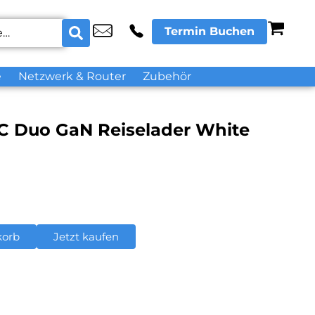
Termin Buchen
e
Netzwerk & Router
Zubehör
-C Duo GaN Reiselader White
korb
Jetzt kaufen