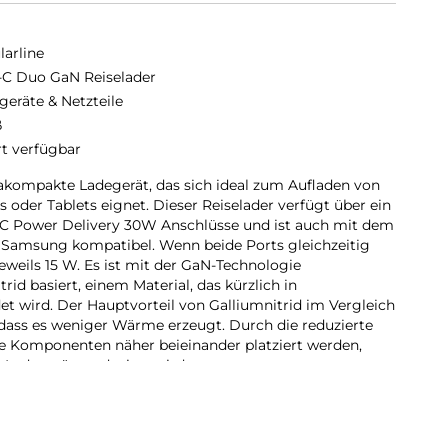
larline
C Duo GaN Reiselader
geräte & Netzteile
ß
rt verfügbar
akompakte Ladegerät, das sich ideal zum Aufladen von
oder Tablets eignet. Dieser Reiselader verfügt über ein
B-C Power Delivery 30W Anschlüsse und ist auch mit dem
Samsung kompatibel. Wenn beide Ports gleichzeitig
jeweils 15 W. Es ist mit der GaN-Technologie
trid basiert, einem Material, das kürzlich in
et wird. Der Hauptvorteil von Galliumnitrid im Vergleich
 dass es weniger Wärme erzeugt. Durch die reduzierte
 Komponenten näher beieinander platziert werden,
Ladegeräte reduziert wird.