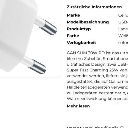
Zusätzliche Informationen
Marke
Cellu
Modellbezeichnung
USB-
Produkttyp
Lade
Farbe
Wei
Verfügbarkeit
sofo
GAN SLIM 30W PD ist das ultr
kleinem Zubehör, Smartphones 
ultraflaches Design, zwei US
Super Fast Charging 25W von 
verwendet werden, liefern sie 
ausgestattet, die auf Galliumni
Halbleiterladegeräten verwend
zu Ladegeräten besteht darin,
Wärmeentwicklung können die
wodurch die Gesamtgröße der 
Mehr lesen