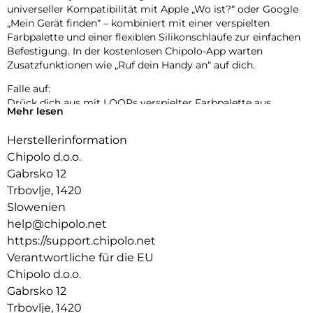
universeller Kompatibilität mit Apple „Wo ist?“ oder Google
„Mein Gerät finden“ – kombiniert mit einer verspielten
Farbpalette und einer flexiblen Silikonschlaufe zur einfachen
Befestigung. In der kostenlosen Chipolo-App warten
Zusatzfunktionen wie „Ruf dein Handy an“ auf dich.
Falle auf:
Drück dich aus mit LOOPs verspielter Farbpalette aus
Mehr lesen
Pastell- und klassischen Tönen. Bereit, deinen Stil überallhin
zu begleiten.
Herstellerinformation
Einfach aufladen:
Chipolo d.o.o.
LOOP wurde für deinen Komfort und mit Rücksicht auf den
Gabrsko 12
Planeten entwickelt – langlebig, nachhaltig und bereit, dein
Trbovlje, 1420
neuer Lieblingsbegleiter zu werden.
Slowenien
Leicht zu hören, leicht zu finden:
help@chipolo.net
Verlegte Gegenstände wiederzufinden sollte einfach sein.
https://support.chipolo.net
Der extra laute Ton und die erweiterte Reichweite von LOOP
Verantwortliche für die EU
führen dich in wenigen Sekunden zu deinen wichtigsten
Chipolo d.o.o.
Sachen.
Gabrsko 12
Kraft auf Knopfdruck:
Trbovlje, 1420