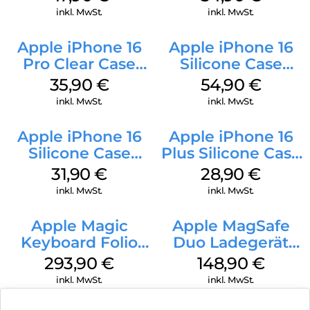
Denim
inkl. MwSt.
inkl. MwSt.
Apple iPhone 16
Apple iPhone 16
Pro Clear Case
Silicone Case
MagSafe
MagSafe Black
35,90
€
54,90
€
Transparent
inkl. MwSt.
inkl. MwSt.
Apple iPhone 16
Apple iPhone 16
Silicone Case
Plus Silicone Case
MagSafe Fuchsia
MagSafe Black
31,90
€
28,90
€
inkl. MwSt.
inkl. MwSt.
Apple Magic
Apple MagSafe
Keyboard Folio
Duo Ladegerät
iPad 10.9″ (10.Gen.)
Weiß
293,90
€
148,90
€
Weiß
inkl. MwSt.
inkl. MwSt.