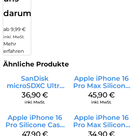
darum!
ab 9,99 €
inkl. MwSt.
Mehr
erfahren
Ähnliche Produkte
SanDisk
Apple iPhone 16
microSDXC Ultra
Pro Max Silicone
128 GB + Adapter
Case MagSafe
36,90
€
45,90
€
Mobile
Ultramarine
inkl. MwSt.
inkl. MwSt.
Apple iPhone 16
Apple iPhone 16
Pro Silicone Case
Pro Max Silicone
MagSafe Denim
Case MagSafe
47,90
€
34,90
€