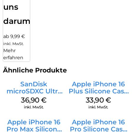
uns
darum!
ab 9,99 €
inkl. MwSt.
Mehr
erfahren
Ähnliche Produkte
SanDisk
Apple iPhone 16
microSDXC Ultra
Plus Silicone Case
128 GB + Adapter
MagSafe Lake
36,90
€
33,90
€
Mobile
Green
inkl. MwSt.
inkl. MwSt.
Apple iPhone 16
Apple iPhone 16
Pro Max Silicone
Pro Silicone Case