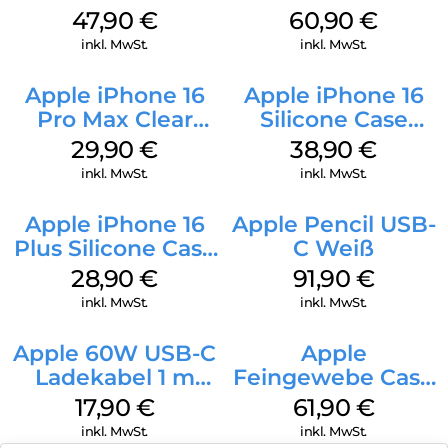
Case MagSafe
MagSafe Stone
47,90
€
60,90
€
Black
Gray
inkl. MwSt.
inkl. MwSt.
Apple iPhone 16
Apple iPhone 16
Pro Max Clear
Silicone Case
Case MagSafe
MagSafe
29,90
€
38,90
€
Transparent
Ultramarine
inkl. MwSt.
inkl. MwSt.
Apple iPhone 16
Apple Pencil USB-
Plus Silicone Case
C Weiß
MagSafe Black
28,90
€
91,90
€
inkl. MwSt.
inkl. MwSt.
Apple 60W USB-C
Apple
Ladekabel 1 m
Feingewebe Case
Weiß
iPhone 15 Pro
17,90
€
61,90
€
MagSafe Schwarz
inkl. MwSt.
inkl. MwSt.