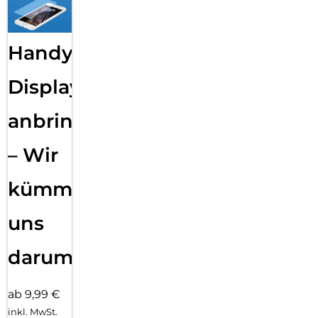
Handy
Displayfolie
anbringen
– Wir
kümmern
uns
darum!
ab 9,99 €
inkl. MwSt.