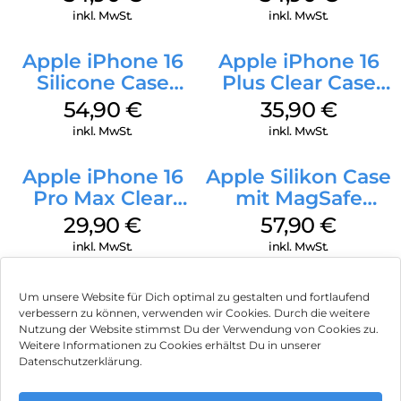
Green
Transparent
inkl. MwSt.
inkl. MwSt.
Apple iPhone 16
Apple iPhone 16
Silicone Case
Plus Clear Case
MagSafe Black
MagSafe
54,90
€
35,90
€
Transparent
inkl. MwSt.
inkl. MwSt.
Apple iPhone 16
Apple Silikon Case
Pro Max Clear
mit MagSafe
Case MagSafe
iPhone 14 Pro
29,90
€
57,90
€
Transparent
(PRODUCT)RED
inkl. MwSt.
inkl. MwSt.
Um unsere Website für Dich optimal zu gestalten und fortlaufend
verbessern zu können, verwenden wir Cookies. Durch die weitere
Nutzung der Website stimmst Du der Verwendung von Cookies zu.
Impressum
Weitere Informationen zu Cookies erhältst Du in unserer
Datenschutzerklärung.
AGB