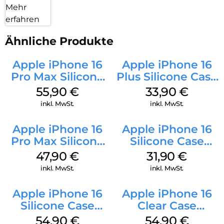
Mehr
erfahren
Ähnliche Produkte
Apple iPhone 16
Apple iPhone 16
Pro Max Silicone
Plus Silicone Case
Case MagSafe
MagSafe Lake
55,90
€
33,90
€
Stone Gray
Green
inkl. MwSt.
inkl. MwSt.
Apple iPhone 16
Apple iPhone 16
Pro Max Silicone
Silicone Case
Case MagSafe
MagSafe Fuchsia
47,90
€
31,90
€
Black
inkl. MwSt.
inkl. MwSt.
Apple iPhone 16
Apple iPhone 16
Silicone Case
Clear Case
MagSafe Lake
MagSafe
54,90
€
54,90
€