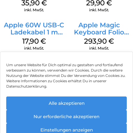
MagSafe
Case MagSafe
35,90
€
29,90
€
Transparent
Transparent
inkl. MwSt.
inkl. MwSt.
Apple 60W USB-C
Apple Magic
Ladekabel 1 m
Keyboard Folio
Weiß
iPad 10.9″ (10.Gen.)
17,90
€
293,90
€
Weiß
inkl. MwSt.
inkl. MwSt.
Um unsere Website für Dich optimal zu gestalten und fortlaufend
verbessern zu können, verwenden wir Cookies. Durch die weitere
Nutzung der Website stimmst Du der Verwendung von Cookies zu.
Impressum
Weitere Informationen zu Cookies erhältst Du in unserer
Datenschutzerklärung.
AGB
Datenschutz
Alle akzeptieren
Vertrag widerrufen
Nur erforderliche akzeptieren
Hinweis zur Batterieentsorgung
Einstellungen anzeigen