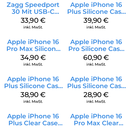
Zagg Speedport
Apple iPhone 16
30 Mit USB-C
Plus Silicone Case
Kabel Weiß
MagSafe Plum
33,90
€
39,90
€
inkl. MwSt.
inkl. MwSt.
Apple iPhone 16
Apple iPhone 16
Pro Max Silicone
Pro Silicone Case
Case MagSafe
MagSafe Stone
34,90
€
60,90
€
Denim
Gray
inkl. MwSt.
inkl. MwSt.
Apple iPhone 16
Apple iPhone 16
Plus Silicone Case
Plus Silicone Case
MagSafe Denim
MagSafe Black
38,90
€
28,90
€
inkl. MwSt.
inkl. MwSt.
Apple iPhone 16
Apple iPhone 16
Plus Clear Case
Pro Max Clear