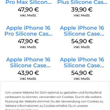
Pro Max Silicone
Plus Silicone Case
Case MagSafe
MagSafe Plum
47,90
€
39,90
€
Black
inkl. MwSt.
inkl. MwSt.
Apple iPhone 16
Apple iPhone 16
Pro Silicone Case
Silicone Case
MagSafe Denim
MagSafe Lake
47,90
€
54,90
€
Green
inkl. MwSt.
inkl. MwSt.
Apple iPhone 16
Apple iPhone 16
Silicone Case
Silicone Case
MagSafe Plum
MagSafe Black
43,90
€
54,90
€
inkl. MwSt.
inkl. MwSt.
Um unsere Website für Dich optimal zu gestalten und fortlaufend
verbessern zu können, verwenden wir Cookies. Durch die weitere
Nutzung der Website stimmst Du der Verwendung von Cookies zu.
Impressum
Weitere Informationen zu Cookies erhältst Du in unserer