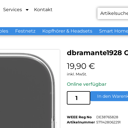
Services
Kontakt
bles
Festnetz
Kopfhörer & Headsets
Smart Hom
dbramante1928 G
19,90
€
inkl. MwSt.
Online verfügbar
In den Waren
WEEE Reg No
DE38765828
Artikelnummer
5711428062291