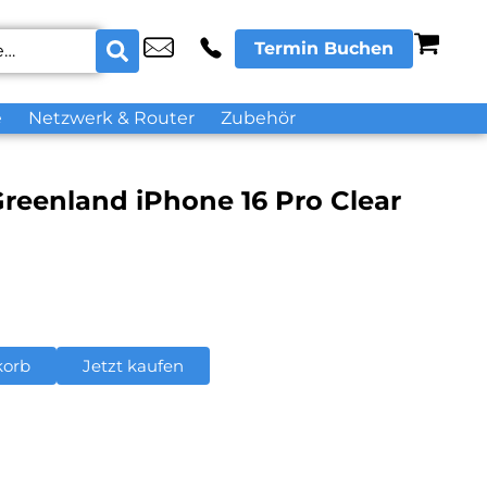
Termin Buchen
e
Netzwerk & Router
Zubehör
reenland iPhone 16 Pro Clear
korb
Jetzt kaufen