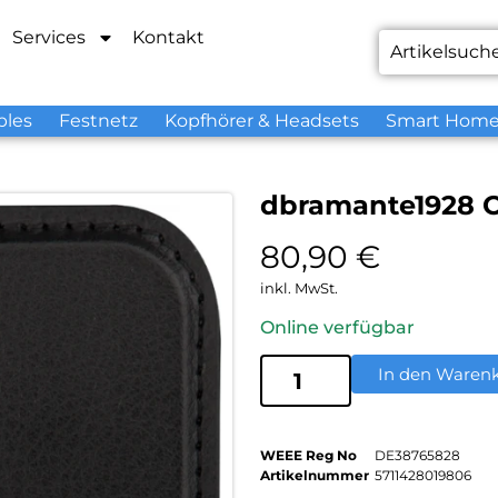
Services
Kontakt
bles
Festnetz
Kopfhörer & Headsets
Smart Hom
dbramante1928 O
80,90
€
inkl. MwSt.
Online verfügbar
In den Waren
WEEE Reg No
DE38765828
Artikelnummer
5711428019806