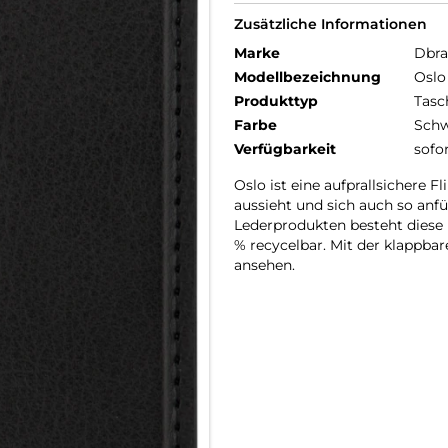
Zusätzliche Informationen
Marke
Dbr
Modellbezeichnung
Oslo
Produkttyp
Tasc
Farbe
Schw
Verfügbarkeit
sofo
Oslo ist eine aufprallsichere 
aussieht und sich auch so anf
Lederprodukten besteht diese H
% recycelbar. Mit der klappbar
ansehen.