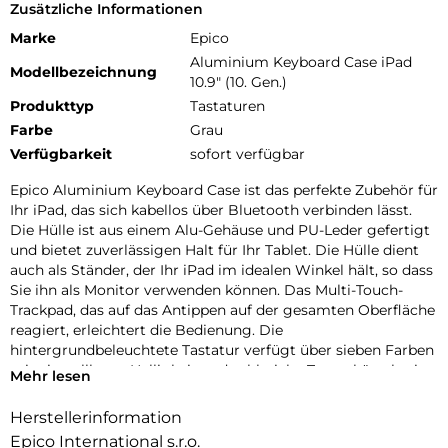
Zusätzliche Informationen
Marke
Epico
Aluminium Keyboard Case iPad
Modellbezeichnung
10.9" (10. Gen.)
Produkttyp
Tastaturen
Farbe
Grau
Verfügbarkeit
sofort verfügbar
Epico Aluminium Keyboard Case ist das perfekte Zubehör für
Ihr iPad, das sich kabellos über Bluetooth verbinden lässt.
Die Hülle ist aus einem Alu-Gehäuse und PU-Leder gefertigt
und bietet zuverlässigen Halt für Ihr Tablet. Die Hülle dient
auch als Ständer, der Ihr iPad im idealen Winkel hält, so dass
Sie ihn als Monitor verwenden können. Das Multi-Touch-
Trackpad, das auf das Antippen auf der gesamten Oberfläche
reagiert, erleichtert die Bedienung. Die
hintergrundbeleuchtete Tastatur verfügt über sieben Farben
mit einstellbarer Helligkeit und zahlreiche Tastenkürzel, wie
Mehr lesen
z. B. die Tasten zum Kopieren/Einfügen. Die Tastatur hat eine
lange Akkulaufzeit (bis zu 3 Monate im Standby-Modus) und
Herstellerinformation
lässt sich separat aufladen. Im Lieferumfang enthalten ist ein
Epico International s.r.o.