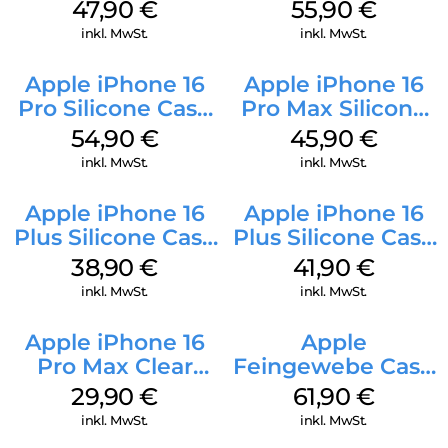
Case MagSafe
Case MagSafe
47,90
€
55,90
€
Black
Stone Gray
inkl. MwSt.
inkl. MwSt.
Apple iPhone 16
Apple iPhone 16
Pro Silicone Case
Pro Max Silicone
MagSafe Black
Case MagSafe
54,90
€
45,90
€
Ultramarine
inkl. MwSt.
inkl. MwSt.
Apple iPhone 16
Apple iPhone 16
Plus Silicone Case
Plus Silicone Case
MagSafe Denim
MagSafe Stone
38,90
€
41,90
€
Gray
inkl. MwSt.
inkl. MwSt.
Apple iPhone 16
Apple
Pro Max Clear
Feingewebe Case
Case MagSafe
iPhone 15 Pro
29,90
€
61,90
€
Transparent
MagSafe Schwarz
inkl. MwSt.
inkl. MwSt.