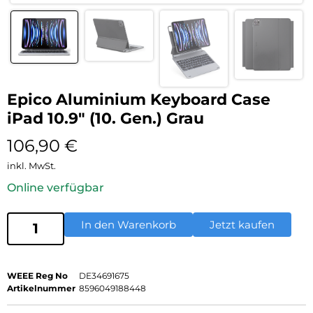
Epico Aluminium Keyboard Case
iPad 10.9″ (10. Gen.) Grau
106,90
€
inkl. MwSt.
Online verfügbar
In den Warenkorb
Jetzt kaufen
WEEE Reg No
DE34691675
Artikelnummer
8596049188448