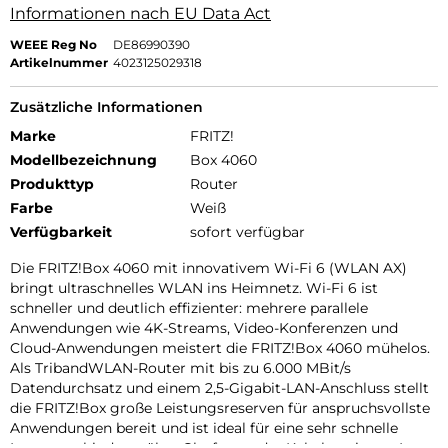
Informationen nach EU Data Act
WEEE Reg No
DE86990390
Artikelnummer
4023125029318
Zusätzliche Informationen
Marke
FRITZ!
Modellbezeichnung
Box 4060
Produkttyp
Router
Farbe
Weiß
Verfügbarkeit
sofort verfügbar
Die FRITZ!Box 4060 mit innovativem Wi-Fi 6 (WLAN AX)
bringt ultraschnelles WLAN ins Heimnetz. Wi-Fi 6 ist
schneller und deutlich effizienter: mehrere parallele
Anwendungen wie 4K-Streams, Video-Konferenzen und
Cloud-Anwendungen meistert die FRITZ!Box 4060 mühelos.
Als TribandWLAN-Router mit bis zu 6.000 MBit/s
Datendurchsatz und einem 2,5-Gigabit-LAN-Anschluss stellt
die FRITZ!Box große Leistungsreserven für anspruchsvollste
Anwendungen bereit und ist ideal für eine sehr schnelle
Internetanbindung über Glasfaser oder Kabel geeignet. Im