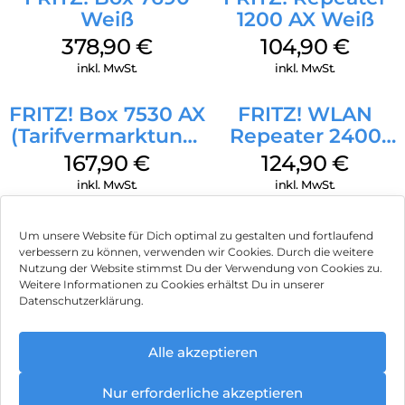
Weiß
1200 AX Weiß
378,90
€
104,90
€
inkl. MwSt.
inkl. MwSt.
FRITZ! Box 7530 AX
FRITZ! WLAN
(Tarifvermarktung)
Repeater 2400
Weiß
Weiß
167,90
€
124,90
€
inkl. MwSt.
inkl. MwSt.
Um unsere Website für Dich optimal zu gestalten und fortlaufend
verbessern zu können, verwenden wir Cookies. Durch die weitere
Nutzung der Website stimmst Du der Verwendung von Cookies zu.
Impressum
Weitere Informationen zu Cookies erhältst Du in unserer
Datenschutzerklärung.
AGB
Datenschutz
Alle akzeptieren
Vertrag widerrufen
Nur erforderliche akzeptieren