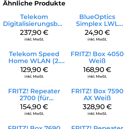
Ähnliche Produkte
Speicher sowie Online-Speicher und darauf abgelegte Inhalte
ins Heimnetz. Dank integriertem Mediaserver mit NAS-
Telekom
BlueOptics
Anbindung werden gespeicherte Filme, Musik und Bilder
Digitalisierungsbox
Simplex LWL
verfügbar gemacht und können z. B. per Smartphone an
Wiedergabegeräte verteilt werden. Die FRITZ!Box 4060
Smart 2
Patchkabel LC-
237,90
€
24,90
€
bildet damit eine leistungsfähige Plattform für vernetzte
Telefonanlage und
APC Singlemode
inkl. MwSt.
inkl. MwSt.
Multimedia-Anwendungen wie IPTV, Video on Demand oder
Wi-Fi 6 Weiß
20 m Yellow
4K-Streaming.
Telekom Speed
FRITZ! Box 4050
Home WLAN (2.
Weiß
Gen) Schwarz
129,90
€
168,90
€
inkl. MwSt.
inkl. MwSt.
FRITZ! Repeater
FRITZ! Box 7590
2700 (für
AX Weiß
Tarifvermarktung)
154,90
€
328,90
€
Weiß
inkl. MwSt.
inkl. MwSt.
FRITZ! Box 7690
FRITZ! Repeater