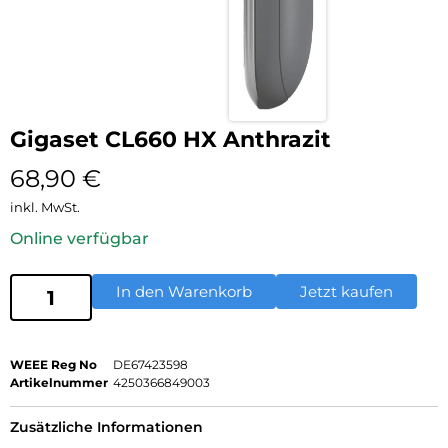
Gigaset CL660 HX Anthrazit
68,90
€
inkl. MwSt.
Online verfügbar
In den Warenkorb
Jetzt kaufen
WEEE Reg No
DE67423598
Artikelnummer
4250366849003
Zusätzliche Informationen