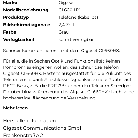
Marke
Gigaset
Modellbezeichnung
CL660 HX
Produkttyp
Telefone (kabellos)
Bildschirmdiagonale
2,4 Zoll
Farbe
Grau
Verfügbarkeit
sofort verfügbar
Schöner kommunizieren – mit dem Gigaset CL660HX:
Für alle, die in Sachen Optik und Funktionalität keinen
Kompromiss eingehen wollen: das schnurlose Telefon
Gigaset CL660HX. Bestens ausgestattet für die Zukunft des
Telefonierens dank Anschlussmöglichkeit an alle Router auf
DECT-Basis, z. B. die FRITZ!Box oder den Telekom Speedport.
Darüber hinaus überzeugt das Gigaset CL660HX durch seine
hochwertige, flächenbündige Verarbeitung.
Mehr lesen
Überzeugt in Optik und Handhabung. So muss Telefonieren
sein:
Herstellerinformation
Die flächenbündigen Tasten unterstreichen die
Gigaset Communications GmbH
Hochwertigkeit des Telefons. Die rahmenlose beleuchtete
Frankenstraße 2
Tastatur sorgt für optimalen Bedienkomfort. Edles Anthrazit