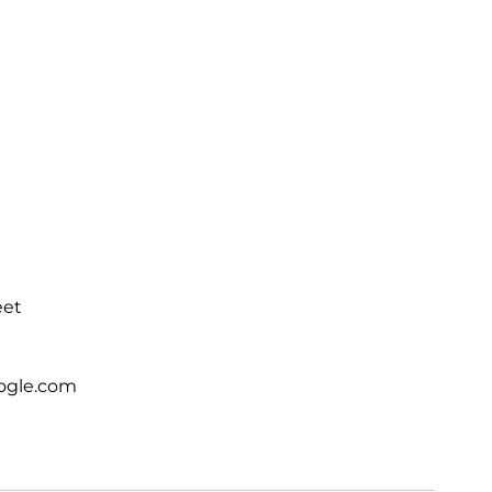
eet
ogle.com