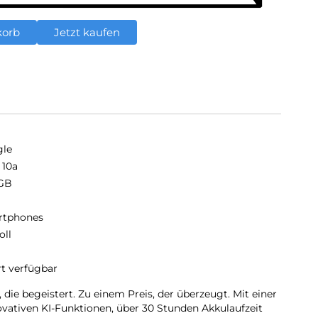
korb
Jetzt kaufen
le
 10a
GB
B
rtphones
oll
rt verfügbar
 die begeistert. Zu einem Preis, der überzeugt. Mit einer
vativen KI-Funktionen, über 30 Stunden Akkulaufzeit