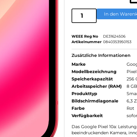
In den Waren
WEEE Reg No
DE31624506
Artikelnummer
0840353950153
Zusätzliche Informationen
Marke
Goog
Modellbezeichnung
Pixel
Speicherkapazität
256 
Arbeitsspeicher (RAM)
8 G
Produkttyp
Sma
Bildschirmdiagonale
6,3 Z
Farbe
Rot
Verfügbarkeit
sofo
Das Google Pixel 10a: Leistung,
beeindruckenden Kamera, inno