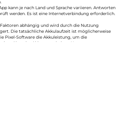
.
App kann je nach Land und Sprache variieren. Antworten
prüft werden. Es ist eine Internetverbindung erforderlich.
en Faktoren abhängig und wird durch die Nutzung
ert. Die tatsächliche Akkulaufzeit ist möglicherweise
die Pixel-Software die Akkuleistung, um die
em Alter des Akkus zu erhalten. Unter
co/pixel/batteryhealth findest du weitere Informationen.