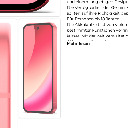
und einem langlebigen Design
Die Verfügbarkeit der Gemini 
sollten auf ihre Richtigkeit ge
Für Personen ab 18 Jahren.
Die Akkulaufzeit ist von viel
bestimmter Funktionen verring
kürzer. Mit der Zeit verwaltet 
Akkugesundheit mit zunehmend
Mehr lesen
g.co/pixel/battery tests und g.