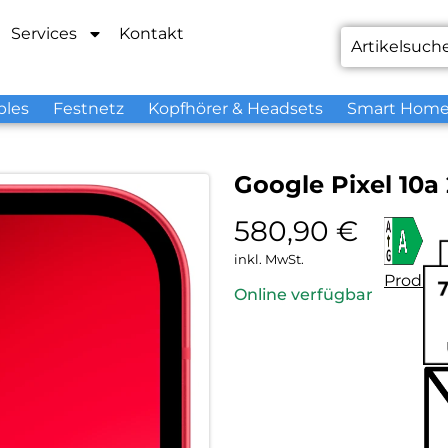
Services
Kontakt
bles
Festnetz
Kopfhörer & Headsets
Smart Hom
Google Pixel 10a
580,90
€
inkl. MwSt.
Produkt
Online verfügbar