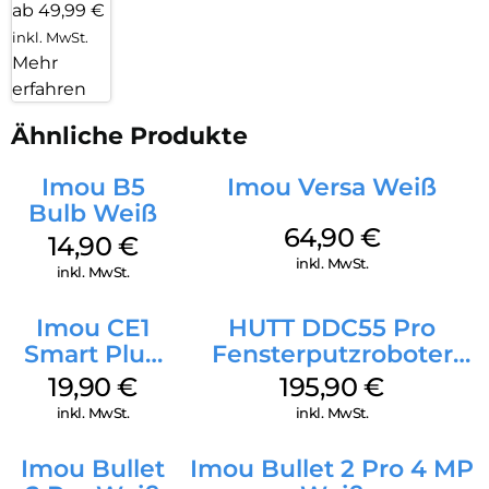
ab 49,99 €
inkl. MwSt.
Mehr
erfahren
Ähnliche Produkte
Imou B5
Imou Versa Weiß
Bulb Weiß
64,90
€
14,90
€
inkl. MwSt.
inkl. MwSt.
Imou CE1
HUTT DDC55 Pro
Smart Plug
Fensterputzroboter
2500 W
Weiß
19,90
€
195,90
€
Weiß
inkl. MwSt.
inkl. MwSt.
Imou Bullet
Imou Bullet 2 Pro 4 MP