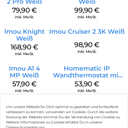
2 Pro Weiß
Weiß
79,90
€
99,90
€
inkl. MwSt.
inkl. MwSt.
Imou Knight
Imou Cruiser 2 3K Weiß
Weiß
98,90
€
168,90
€
inkl. MwSt.
inkl. MwSt.
Imou A1 4
Homematic IP
MP Weiß
Wandthermostat mit
Luftfeuchtigkeitssensor
57,90
€
53,90
€
Weiß
inkl. MwSt.
inkl. MwSt.
Um unsere Website für Dich optimal zu gestalten und fortlaufend
verbessern zu können, verwenden wir Cookies. Durch die weitere
Nutzung der Website stimmst Du der Verwendung von Cookies zu.
Impressum
Weitere Informationen zu Cookies erhältst Du in unserer
Datenschutzerklärung.