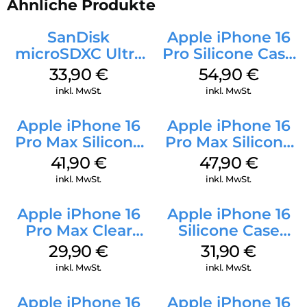
Ähnliche Produkte
SanDisk
Apple iPhone 16
microSDXC Ultra
Pro Silicone Case
128 GB + Adapter
MagSafe Black
33,90
€
54,90
€
Mobile
inkl. MwSt.
inkl. MwSt.
Apple iPhone 16
Apple iPhone 16
Pro Max Silicone
Pro Max Silicone
Case MagSafe
Case MagSafe
41,90
€
47,90
€
Ultramarine
Black
inkl. MwSt.
inkl. MwSt.
Apple iPhone 16
Apple iPhone 16
Pro Max Clear
Silicone Case
Case MagSafe
MagSafe Fuchsia
29,90
€
31,90
€
Transparent
inkl. MwSt.
inkl. MwSt.
Apple iPhone 16
Apple iPhone 16