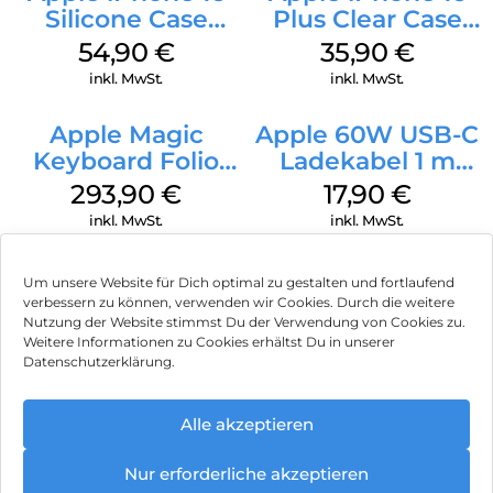
Silicone Case
Plus Clear Case
MagSafe Black
MagSafe
54,90
€
35,90
€
Transparent
inkl. MwSt.
inkl. MwSt.
Apple Magic
Apple 60W USB-C
Keyboard Folio
Ladekabel 1 m
iPad 10.9″ (10.Gen.)
Weiß
293,90
€
17,90
€
Weiß
inkl. MwSt.
inkl. MwSt.
Um unsere Website für Dich optimal zu gestalten und fortlaufend
verbessern zu können, verwenden wir Cookies. Durch die weitere
Nutzung der Website stimmst Du der Verwendung von Cookies zu.
Impressum
Weitere Informationen zu Cookies erhältst Du in unserer
Datenschutzerklärung.
AGB
Datenschutz
Alle akzeptieren
Vertrag widerrufen
Nur erforderliche akzeptieren