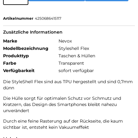
Artikelnummer
4250686415117
Zusätzliche Informationen
Marke
Nevox
Modellbezeichnung
Styleshell Flex
Produkttyp
Taschen & Hüllen
Farbe
Transparent
Verfügbarkeit
sofort verfügbar
Die StyleShell Flex sind aus TPU hergestellt und sind 0,7mm
dünn
Die Hülle sorgt für optimalen Schutz vor Schmutz und
Kratzern, das Design des Smartphones bleibt nahezu
unverändert
Durch eine feine Rasterung auf der Rückseite, die kaum
sichtbar ist, entsteht kein Vakuumeffekt
Alle Tasten und Ecken werden geschützt, zudem ist für die