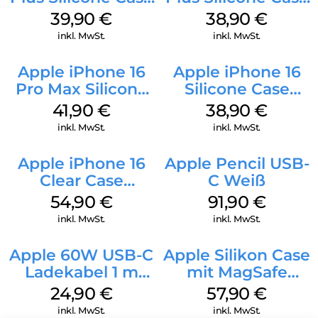
MagSafe Plum
MagSafe Denim
39,90
€
38,90
€
inkl. MwSt.
inkl. MwSt.
Apple iPhone 16
Apple iPhone 16
Pro Max Silicone
Silicone Case
Case MagSafe
MagSafe
41,90
€
38,90
€
Ultramarine
Ultramarine
inkl. MwSt.
inkl. MwSt.
Apple iPhone 16
Apple Pencil USB-
Clear Case
C Weiß
MagSafe
54,90
€
91,90
€
Transparent
inkl. MwSt.
inkl. MwSt.
Apple 60W USB-C
Apple Silikon Case
Ladekabel 1 m
mit MagSafe
Weiß
iPhone 14 Pro
24,90
€
57,90
€
(PRODUCT)RED
inkl. MwSt.
inkl. MwSt.