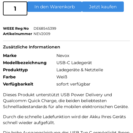
In den Warenkorb
Jetzt kaufen
WEEE Reg No
DE68545399
Artikelnummer
NEV2009
Zusätzliche Informationen
Marke
Nevox
Modellbezeichnung
USB-C Ladegerät
Produkttyp
Ladegeräte & Netzteile
Farbe
Weiß
Verfügbarkeit
sofort verfügbar
Dieses Produkt unterstützt USB Power Delivery und
Qualcomm Quick Charge, die beiden beliebtesten
Schnellladestandards für alle mobilen elektronischen Geräte.
Durch die schnelle Ladefunktion wird der Akku Ihres Geräts
schnell wieder aufgefüllt.
Die hohe Ausgangsleistung des USB Typ C ermöglicht Ihnen