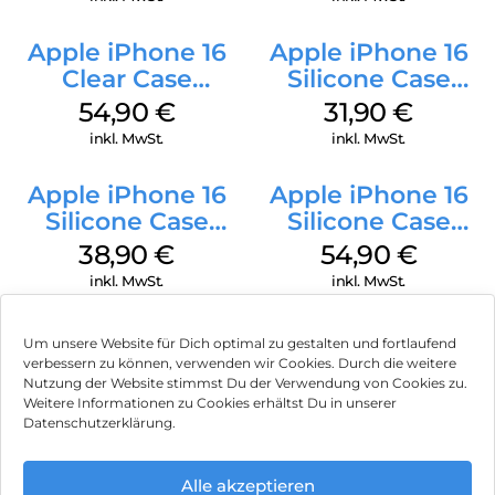
Apple iPhone 16
Apple iPhone 16
Clear Case
Silicone Case
MagSafe
MagSafe Fuchsia
54,90
€
31,90
€
Transparent
inkl. MwSt.
inkl. MwSt.
Apple iPhone 16
Apple iPhone 16
Silicone Case
Silicone Case
MagSafe
MagSafe Black
38,90
€
54,90
€
Ultramarine
inkl. MwSt.
inkl. MwSt.
Um unsere Website für Dich optimal zu gestalten und fortlaufend
verbessern zu können, verwenden wir Cookies. Durch die weitere
Nutzung der Website stimmst Du der Verwendung von Cookies zu.
Impressum
Weitere Informationen zu Cookies erhältst Du in unserer
Datenschutzerklärung.
AGB
Datenschutz
Alle akzeptieren