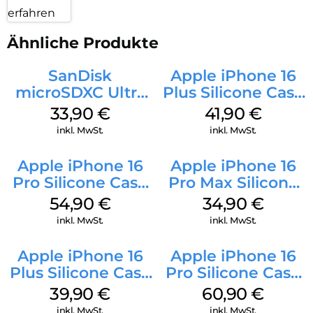
erfahren
Ähnliche Produkte
SanDisk
Apple iPhone 16
microSDXC Ultra
Plus Silicone Case
128 GB + Adapter
MagSafe Stone
33,90
€
41,90
€
Mobile
Gray
inkl. MwSt.
inkl. MwSt.
Apple iPhone 16
Apple iPhone 16
Pro Silicone Case
Pro Max Silicone
MagSafe Black
Case MagSafe
54,90
€
34,90
€
Denim
inkl. MwSt.
inkl. MwSt.
Apple iPhone 16
Apple iPhone 16
Plus Silicone Case
Pro Silicone Case
MagSafe Plum
MagSafe Stone
39,90
€
60,90
€
Gray
inkl. MwSt.
inkl. MwSt.