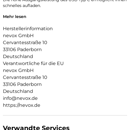
schnelles aufladen.
Bitte beachten Sie, dass Sie für dieses Ladegerät
Mehr lesen
entsprechende Kabel benötigen, die für solche Leistungen
ausgelegt sind.
Herstellerinformation
nevox GmbH
Minderwertige Kabel können die Ladeleistung
Cervantesstraße 10
beeinträchtigen und sogar gefährlich werden.
33106 Paderborn
Deutschland
Verantwortliche für die EU
nevox GmbH
Cervantesstraße 10
33106 Paderborn
Deutschland
info@nevox.de
https://nevox.de
Verwandte Services