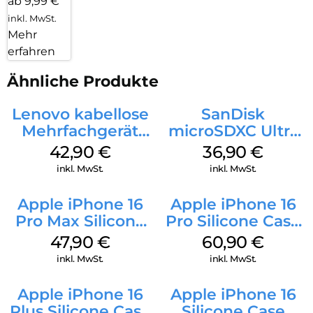
ab 9,99 €
inkl. MwSt.
Mehr
erfahren
Ähnliche Produkte
Lenovo kabellose
SanDisk
Mehrfachgerät
microSDXC Ultra
Luna Grey
128 GB + Adapter
42,90
€
36,90
€
Mobile
inkl. MwSt.
inkl. MwSt.
Apple iPhone 16
Apple iPhone 16
Pro Max Silicone
Pro Silicone Case
Case MagSafe
MagSafe Stone
47,90
€
60,90
€
Black
Gray
inkl. MwSt.
inkl. MwSt.
Apple iPhone 16
Apple iPhone 16
Plus Silicone Case
Silicone Case