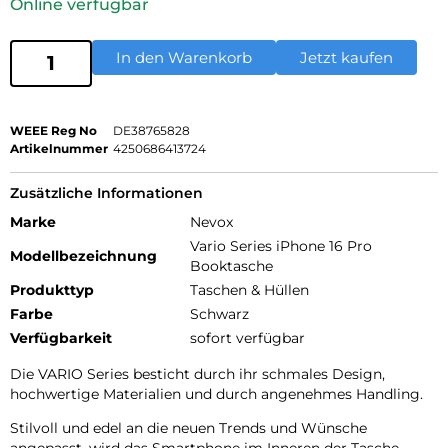
Online verfügbar
In den Warenkorb
Jetzt kaufen
WEEE Reg No
DE38765828
Artikelnummer
4250686413724
Zusätzliche Informationen
Marke
Nevox
Vario Series iPhone 16 Pro
Modellbezeichnung
Booktasche
Produkttyp
Taschen & Hüllen
Farbe
Schwarz
Verfügbarkeit
sofort verfügbar
Die VARIO Series besticht durch ihr schmales Design,
hochwertige Materialien und durch angenehmes Handling.
Stilvoll und edel an die neuen Trends und Wünsche
angepasst, wird das Smartphone im Inneren der Tasche,