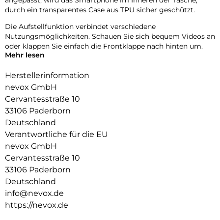
durch ein transparentes Case aus TPU sicher geschützt.
Die Aufstellfunktion verbindet verschiedene
Nutzungsmöglichkeiten. Schauen Sie sich bequem Videos an
oder klappen Sie einfach die Frontklappe nach hinten um.
Mehr lesen
Durch die 2 unsichtbar integrierten Magneten wird die
Bedienung kinderleicht und die Schutzhülle öffnet sich nicht
Herstellerinformation
ungewollt.
nevox GmbH
Cervantesstraße 10
Beim Umklappen der Frontklappe wird diese ebenfalls durch
die Magneten auf der Rückseite fixiert,
33106 Paderborn
somit ist ein bequemes Telefonieren und Bedienen
Deutschland
sichergestellt.
Verantwortliche für die EU
nevox GmbH
Cervantesstraße 10
33106 Paderborn
Deutschland
info@nevox.de
https://nevox.de