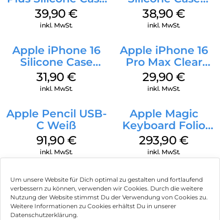
MagSafe Plum
MagSafe
39,90
€
38,90
€
Ultramarine
inkl. MwSt.
inkl. MwSt.
Apple iPhone 16
Apple iPhone 16
Silicone Case
Pro Max Clear
MagSafe Fuchsia
Case MagSafe
31,90
€
29,90
€
Transparent
inkl. MwSt.
inkl. MwSt.
Apple Pencil USB-
Apple Magic
C Weiß
Keyboard Folio
iPad 10.9″ (10.Gen.)
91,90
€
293,90
€
Weiß
inkl. MwSt.
inkl. MwSt.
Um unsere Website für Dich optimal zu gestalten und fortlaufend
verbessern zu können, verwenden wir Cookies. Durch die weitere
Nutzung der Website stimmst Du der Verwendung von Cookies zu.
Impressum
Weitere Informationen zu Cookies erhältst Du in unserer
Datenschutzerklärung.