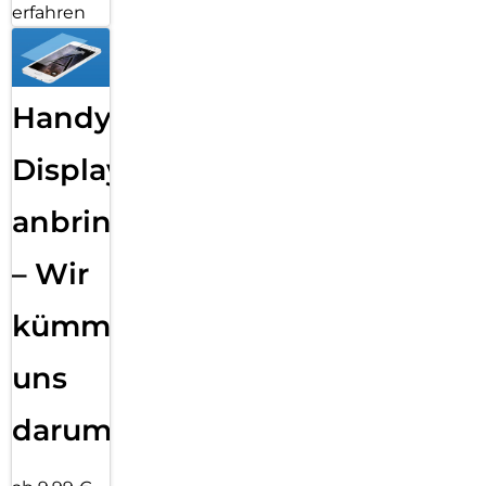
erfahren
Handy
Displayfolie
anbringen
– Wir
kümmern
uns
darum!