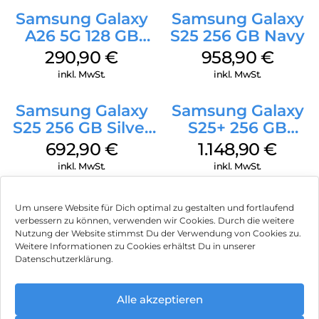
Samsung Galaxy
Samsung Galaxy
A26 5G 128 GB
S25 256 GB Navy
White
290,90
€
958,90
€
inkl. MwSt.
inkl. MwSt.
Samsung Galaxy
Samsung Galaxy
S25 256 GB Silver
S25+ 256 GB
Shadow
Icyblue
692,90
€
1.148,90
€
inkl. MwSt.
inkl. MwSt.
Doro Leva L10
Crosscall Core S5
Um unsere Website für Dich optimal zu gestalten und fortlaufend
Graphite
128 MB Schwarz
verbessern zu können, verwenden wir Cookies. Durch die weitere
Nutzung der Website stimmst Du der Verwendung von Cookies zu.
110,90
€
91,90
€
Weitere Informationen zu Cookies erhältst Du in unserer
inkl. MwSt.
inkl. MwSt.
Datenschutzerklärung.
Motorola Moto
Apple iPhone 16e
Alle akzeptieren
g75 5G 128 GB
128 GB Schwarz