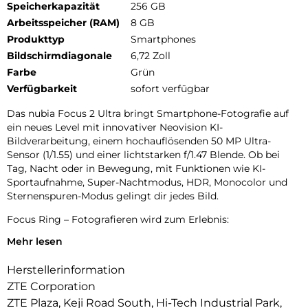
Speicherkapazität
256 GB
Arbeitsspeicher (RAM)
8 GB
Produkttyp
Smartphones
Bildschirmdiagonale
6,72 Zoll
Farbe
Grün
Verfügbarkeit
sofort verfügbar
Das nubia Focus 2 Ultra bringt Smartphone-Fotografie auf
ein neues Level mit innovativer Neovision KI-
Bildverarbeitung, einem hochauflösenden 50 MP Ultra-
Sensor (1/1.55) und einer lichtstarken f/1.47 Blende. Ob bei
Tag, Nacht oder in Bewegung, mit Funktionen wie KI-
Sportaufnahme, Super-Nachtmodus, HDR, Monocolor und
Sternenspuren-Modus gelingt dir jedes Bild.
Focus Ring – Fotografieren wird zum Erlebnis:
Mehr lesen
Der einzigartige Focus Ring ermöglicht intuitive Steuerung
mit echtem mechanischem Feedback
Herstellerinformation
Zoom und Blende anpassen
ZTE Corporation
ZTE Plaza, Keji Road South, Hi-Tech Industrial Park,
Mini-Spiele steuern