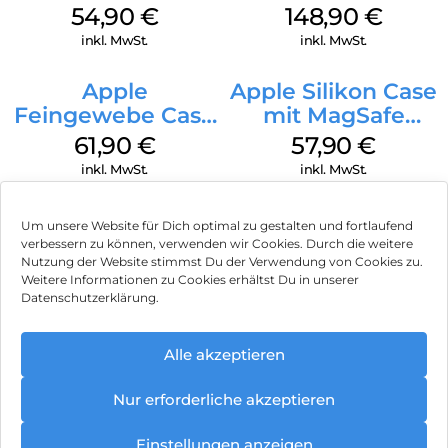
MagSafe Lake
Weiß
54,90
€
148,90
€
Green
inkl. MwSt.
inkl. MwSt.
Apple
Apple Silikon Case
Feingewebe Case
mit MagSafe
iPhone 15 Pro
iPhone 14 Pro
61,90
€
57,90
€
MagSafe Schwarz
(PRODUCT)RED
inkl. MwSt.
inkl. MwSt.
Um unsere Website für Dich optimal zu gestalten und fortlaufend
verbessern zu können, verwenden wir Cookies. Durch die weitere
Nutzung der Website stimmst Du der Verwendung von Cookies zu.
Impressum
Weitere Informationen zu Cookies erhältst Du in unserer
Datenschutzerklärung.
AGB
Datenschutz
Alle akzeptieren
Vertrag widerrufen
Nur erforderliche akzeptieren
Hinweis zur Batterieentsorgung
Einstellungen anzeigen