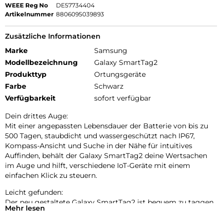
WEEE Reg No
DE57734404
Artikelnummer
8806095039893
Zusätzliche Informationen
Marke
Samsung
Modellbezeichnung
Galaxy SmartTag2
Produkttyp
Ortungsgeräte
Farbe
Schwarz
Verfügbarkeit
sofort verfügbar
Dein drittes Auge:
Mit einer angepassten Lebensdauer der Batterie von bis zu
500 Tagen, staubdicht und wassergeschützt nach IP67,
Kompass-Ansicht und Suche in der Nähe für intuitives
Auffinden, behält der Galaxy SmartTag2 deine Wertsachen
im Auge und hilft, verschiedene IoT-Geräte mit einem
einfachen Klick zu steuern.
Leicht gefunden:
Der neu gestaltete Galaxy SmartTag2 ist bequem zu taggen
Mehr lesen
und zu tragen. Er ist staubdicht und wassergeschützt nach
IP67, ermöglicht den Fernzugriff auf deine IoT-Geräte und