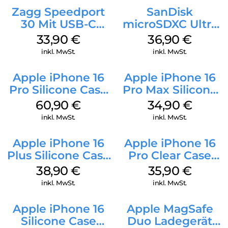
Zagg Speedport
SanDisk
30 Mit USB-C
microSDXC Ultra
Kabel Weiß
128 GB + Adapter
33,90
€
36,90
€
Mobile
inkl. MwSt.
inkl. MwSt.
Apple iPhone 16
Apple iPhone 16
Pro Silicone Case
Pro Max Silicone
MagSafe Stone
Case MagSafe
60,90
€
34,90
€
Gray
Denim
inkl. MwSt.
inkl. MwSt.
Apple iPhone 16
Apple iPhone 16
Plus Silicone Case
Pro Clear Case
MagSafe Denim
MagSafe
38,90
€
35,90
€
Transparent
inkl. MwSt.
inkl. MwSt.
Apple iPhone 16
Apple MagSafe
Silicone Case
Duo Ladegerät