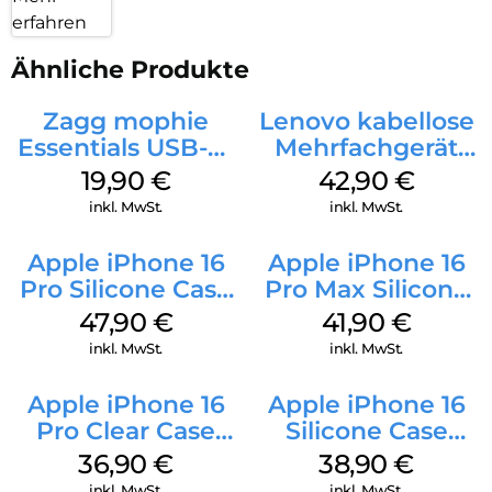
erfahren
Ähnliche Produkte
Zagg mophie
Lenovo kabellose
Essentials USB-C-
Mehrfachgerät
20W Charger PD
Luna Grey
19,90
€
42,90
€
Weiß
inkl. MwSt.
inkl. MwSt.
Apple iPhone 16
Apple iPhone 16
Pro Silicone Case
Pro Max Silicone
MagSafe Denim
Case MagSafe
47,90
€
41,90
€
Ultramarine
inkl. MwSt.
inkl. MwSt.
Apple iPhone 16
Apple iPhone 16
Pro Clear Case
Silicone Case
MagSafe
MagSafe
36,90
€
38,90
€
Transparent
Ultramarine
inkl. MwSt.
inkl. MwSt.