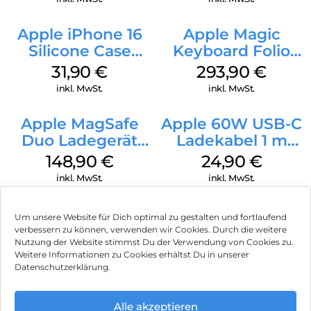
Apple iPhone 16
Apple Magic
Silicone Case
Keyboard Folio
MagSafe Fuchsia
iPad 10.9″ (10.Gen.)
31,90
€
293,90
€
Weiß
inkl. MwSt.
inkl. MwSt.
Apple MagSafe
Apple 60W USB-C
Duo Ladegerät
Ladekabel 1 m
Weiß
Weiß
148,90
€
24,90
€
inkl. MwSt.
inkl. MwSt.
Um unsere Website für Dich optimal zu gestalten und fortlaufend
verbessern zu können, verwenden wir Cookies. Durch die weitere
Nutzung der Website stimmst Du der Verwendung von Cookies zu.
Impressum
Weitere Informationen zu Cookies erhältst Du in unserer
Datenschutzerklärung.
AGB
Datenschutz
Alle akzeptieren