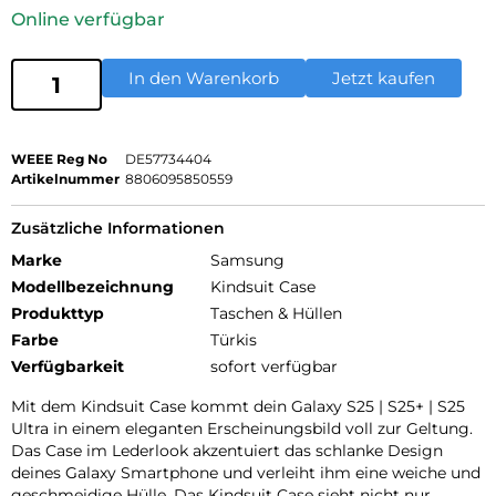
Online verfügbar
In den Warenkorb
Jetzt kaufen
WEEE Reg No
DE57734404
Artikelnummer
8806095850559
Zusätzliche Informationen
Marke
Samsung
Modellbezeichnung
Kindsuit Case
Produkttyp
Taschen & Hüllen
Farbe
Türkis
Verfügbarkeit
sofort verfügbar
Mit dem Kindsuit Case kommt dein Galaxy S25 | S25+ | S25
Ultra in einem eleganten Erscheinungsbild voll zur Geltung.
Das Case im Lederlook akzentuiert das schlanke Design
deines Galaxy Smartphone und verleiht ihm eine weiche und
geschmeidige Hülle. Das Kindsuit Case sieht nicht nur