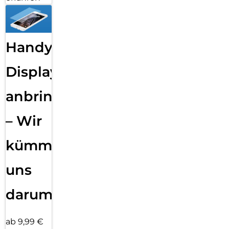
Handy
Displayfolie
anbringen
– Wir
kümmern
uns
darum!
ab 9,99 €