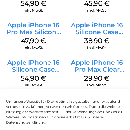
MagSafe Black
Case MagSafe
54,90
€
45,90
€
Ultramarine
inkl. MwSt.
inkl. MwSt.
Apple iPhone 16
Apple iPhone 16
Pro Max Silicone
Silicone Case
Case MagSafe
MagSafe
47,90
€
38,90
€
Black
Ultramarine
inkl. MwSt.
inkl. MwSt.
Apple iPhone 16
Apple iPhone 16
Silicone Case
Pro Max Clear
MagSafe Black
Case MagSafe
54,90
€
29,90
€
Transparent
inkl. MwSt.
inkl. MwSt.
Um unsere Website für Dich optimal zu gestalten und fortlaufend
verbessern zu können, verwenden wir Cookies. Durch die weitere
Nutzung der Website stimmst Du der Verwendung von Cookies zu.
Impressum
Weitere Informationen zu Cookies erhältst Du in unserer
Datenschutzerklärung.
AGB