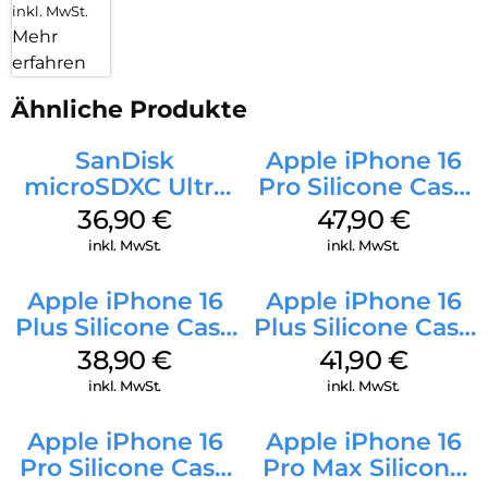
inkl. MwSt.
Mehr
erfahren
Ähnliche Produkte
SanDisk
Apple iPhone 16
microSDXC Ultra
Pro Silicone Case
128 GB + Adapter
MagSafe Denim
36,90
€
47,90
€
Mobile
inkl. MwSt.
inkl. MwSt.
Apple iPhone 16
Apple iPhone 16
Plus Silicone Case
Plus Silicone Case
MagSafe Denim
MagSafe Stone
38,90
€
41,90
€
Gray
inkl. MwSt.
inkl. MwSt.
Apple iPhone 16
Apple iPhone 16
Pro Silicone Case
Pro Max Silicone