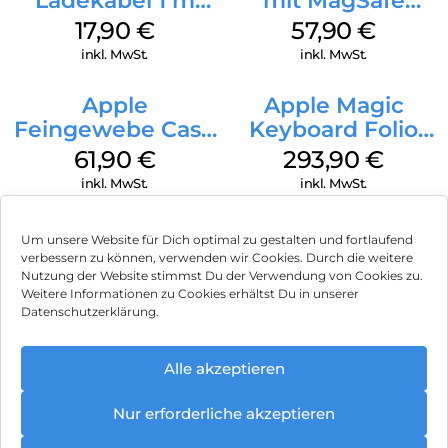
Ladekabel 1 m
mit MagSafe
Weiß
iPhone 14 Pro
17,90
€
57,90
€
(PRODUCT)RED
inkl. MwSt.
inkl. MwSt.
Apple
Apple Magic
Feingewebe Case
Keyboard Folio
iPhone 15 Pro
iPad 10.9″ (10.Gen.)
61,90
€
293,90
€
MagSafe Schwarz
Weiß
inkl. MwSt.
inkl. MwSt.
Um unsere Website für Dich optimal zu gestalten und fortlaufend
verbessern zu können, verwenden wir Cookies. Durch die weitere
Nutzung der Website stimmst Du der Verwendung von Cookies zu.
Impressum
Weitere Informationen zu Cookies erhältst Du in unserer
Datenschutzerklärung.
AGB
Datenschutz
Alle akzeptieren
Vertrag widerrufen
Nur erforderliche akzeptieren
Hinweis zur Batterieentsorgung