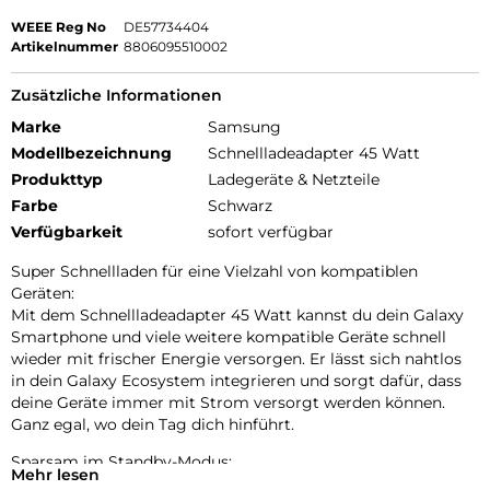
WEEE Reg No
DE57734404
Artikelnummer
8806095510002
Zusätzliche Informationen
Marke
Samsung
Modellbezeichnung
Schnellladeadapter 45 Watt
Produkttyp
Ladegeräte & Netzteile
Farbe
Schwarz
Verfügbarkeit
sofort verfügbar
Super Schnellladen für eine Vielzahl von kompatiblen
Geräten:
Mit dem Schnellladeadapter 45 Watt kannst du dein Galaxy
Smartphone und viele weitere kompatible Geräte schnell
wieder mit frischer Energie versorgen. Er lässt sich nahtlos
in dein Galaxy Ecosystem integrieren und sorgt dafür, dass
deine Geräte immer mit Strom versorgt werden können.
Ganz egal, wo dein Tag dich hinführt.
Sparsam im Standby-Modus:
Mehr lesen
Der Schnellladeadapter 45 W hat einen niedrigen Standby-