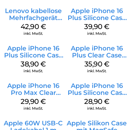
Lenovo kabellose
Apple iPhone 16
Mehrfachgerät
Plus Silicone Case
Luna Grey
MagSafe Plum
42,90
€
39,90
€
inkl. MwSt.
inkl. MwSt.
Apple iPhone 16
Apple iPhone 16
Plus Silicone Case
Plus Clear Case
MagSafe Denim
MagSafe
38,90
€
35,90
€
Transparent
inkl. MwSt.
inkl. MwSt.
Apple iPhone 16
Apple iPhone 16
Pro Max Clear
Plus Silicone Case
Case MagSafe
MagSafe Black
29,90
€
28,90
€
Transparent
inkl. MwSt.
inkl. MwSt.
Apple 60W USB-C
Apple Silikon Case