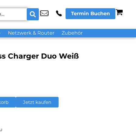
Termin Buchen
e
Netzwerk & Router
Zubehör
ss Charger Duo Weiß
korb
Jetzt kaufen
U