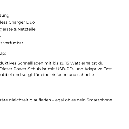
sung
less Charger Duo
geräte & Netzteile
ß
rt verfügbar
Up:
uktives Schnellladen mit bis zu 15 Watt erhältst du
. Dieser Power-Schub ist mit USB-PD- und Adaptive Fast
ibel und sorgt für eine einfache und schnelle
äte gleichzeitig aufladen – egal ob es dein Smartphone
er die Galaxy Watch und deine Galaxy Buds.
er auf:
fügt über ein eingebautes Kühlsystem mit Lüfter und