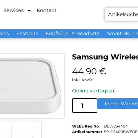
Services
Kontakt
bles
Festnetz
Kopfhörer & Headsets
Smart Hom
Samsung Wirele
44,90
€
inkl. MwSt.
Online verfügbar
In den Waren
WEEE Reg No
DE57734404
Artikelnummer
EP-P5400BWEGE