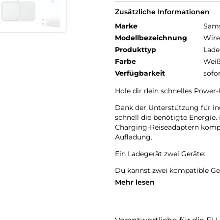
Zusätzliche Informationen
Marke
Sam
Modellbezeichnung
Wire
Produkttyp
Lade
Farbe
Wei
Verfügbarkeit
sofo
Hole dir dein schnelles Power-
Dank der Unterstützung für ind
schnell die benötigte Energie
Charging-Reiseadaptern kompat
Aufladung.
Ein Ladegerät zwei Geräte:
Du kannst zwei kompatible Ger
und deine Galaxy Watch ist od
Mehr lesen
Lade deine Geräte schnell wied
Der Wireless Charger Duo ver