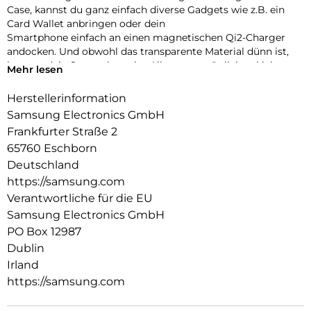
Case, kannst du ganz einfach diverse Gadgets wie z.B. ein
Card Wallet anbringen oder dein
Smartphone einfach an einen magnetischen Qi2-Charger
andocken. Und obwohl das transparente Material dünn ist,
kann es dein Smartphone im Alltag vor möglichen kleineren
Mehr lesen
Schäden schützen.
Herstellerinformation
Samsung Electronics GmbH
Frankfurter Straße 2
65760 Eschborn
Deutschland
https://samsung.com
Verantwortliche für die EU
Samsung Electronics GmbH
PO Box 12987
Dublin
Irland
https://samsung.com