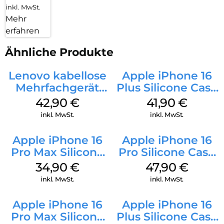
inkl. MwSt.
Mehr
erfahren
Ähnliche Produkte
Lenovo kabellose
Apple iPhone 16
Mehrfachgerät
Plus Silicone Case
Luna Grey
MagSafe Stone
42,90
€
41,90
€
Gray
inkl. MwSt.
inkl. MwSt.
Apple iPhone 16
Apple iPhone 16
Pro Max Silicone
Pro Silicone Case
Case MagSafe
MagSafe Denim
34,90
€
47,90
€
Denim
inkl. MwSt.
inkl. MwSt.
Apple iPhone 16
Apple iPhone 16
Pro Max Silicone
Plus Silicone Case