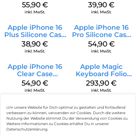
Case MagSafe
MagSafe Plum
55,90
€
39,90
€
Stone Gray
inkl. MwSt.
inkl. MwSt.
Apple iPhone 16
Apple iPhone 16
Plus Silicone Case
Pro Silicone Case
MagSafe Denim
MagSafe Black
38,90
€
54,90
€
inkl. MwSt.
inkl. MwSt.
Apple iPhone 16
Apple Magic
Clear Case
Keyboard Folio
MagSafe
iPad 10.9″ (10.Gen.)
54,90
€
293,90
€
Transparent
Weiß
inkl. MwSt.
inkl. MwSt.
Um unsere Website für Dich optimal zu gestalten und fortlaufend
verbessern zu können, verwenden wir Cookies. Durch die weitere
Nutzung der Website stimmst Du der Verwendung von Cookies zu.
Impressum
Weitere Informationen zu Cookies erhältst Du in unserer
Datenschutzerklärung.
AGB