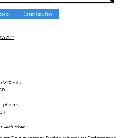
korb
Jetzt kaufen
ta Act
e V70 Vita
GB
B
rtphones
oll
rt verfügbar
niert Dein modernes Design mit starker Performance