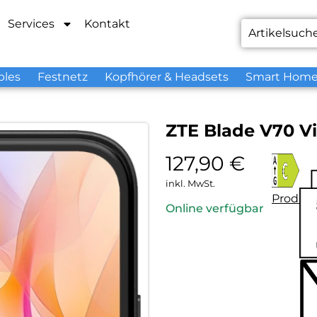
Services
Kontakt
bles
Festnetz
Kopfhörer & Headsets
Smart Hom
ZTE Blade V70 Vi
127,90
€
inkl. MwSt.
Produkt
Online verfügbar