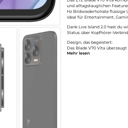
und alltagstauglichen Features
Hz Bildwiederholrate flüssige
ideal für Entertainment, Gami
Dank Live Island 2.0 hast du w
Status über Kopfhörer-Verbind
Design, das begeistert:
Das Blade V70 Vita überzeugt 
Mehr lesen
Beide Varianten sind nicht nur
widerstandsfähig gegen Abnu
Gehäuse liegt es angenehm in 
Power für deinen Alltag:
Ausgestattet mit einem Unisoc
zuverlässige Leistung und rei
14 GB Dynamic RAM (4 GB + 10
Videos, Apps und Dokumente 
flüssig parallel laufen zu lassen
Der 5000 mAh Akku liefert Ene
im Handumdrehen wieder einsa