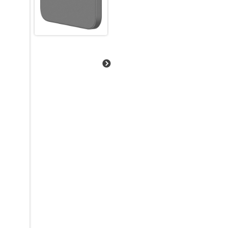
KI-Fotografie für mehr Kreativi
Die 50 MP AI-Hauptkamera mit
Tag und Nacht. Mit Funktionen
Raw Super Night Shot – für kl
Lightning-Fast Snapshot – bl
AI Magic Tools – Objekte vers
anpassen
Portrait Light & Magic Unblur 
Die 16 MP Frontkamera sorgt fü
Smarte Extras für ein besseres 
MyOS 14 (basierend auf Android 
DTS-Sound – kraftvoller Klang
Gesichts- und Fingerabdruck-
NFC (optional) – für mobiles 
3,5 mm Kopfhöreranschluss & U
Mit starkem Akku, großem Spe