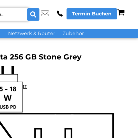
Termin Buchen
e
Netzwerk & Router
Zubehör
ta 256 GB Stone Grey
datenblatt