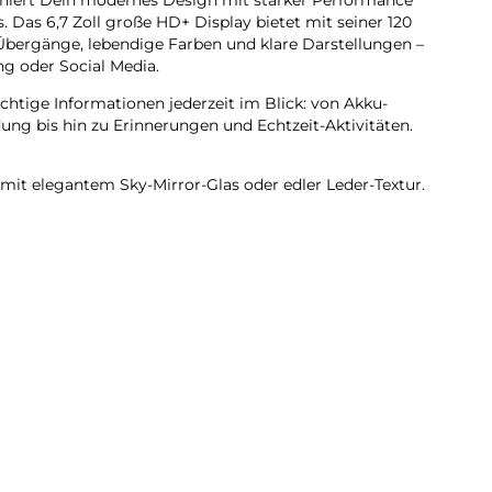
. Das 6,7 Zoll große HD+ Display bietet mit seiner 120
 Übergänge, lebendige Farben und klare Darstellungen –
ng oder Social Media.
ichtige Informationen jederzeit im Blick: von Akku-
ung bis hin zu Erinnerungen und Echtzeit-Aktivitäten.
mit elegantem Sky-Mirror-Glas oder edler Leder-Textur.
 optisch ein Highlight, sondern auch robust und
tzung.Mit seinem flachen Rahmen und schlanken
der Hand und wirkt gleichzeitig modern und stilvoll.
 T606 Octa-Core Prozessor sorgt das Blade V70 Vita für
bungsloses Multitasking.Dank 256 GB Speicher und bis zu
 GB Memory Fusion) hast du genügend Platz für Fotos,
– und gleichzeitig die Power, mehrere Anwendungen
.
rgie für den ganzen Tag und ist mit 22,5 W Schnellladen
tzbereit.