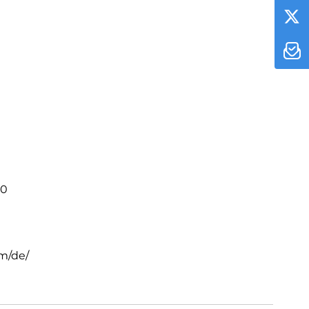
rfekte Kombination aus Stil und Leistung – gemacht für
tphone erwarten.
30
m/de/