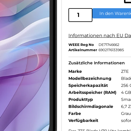
In den Waren
Informationen nach EU Da
WEEE Reg No
DE71746662
Artikelnummer
6902176133985
Zusätzliche Informationen
Marke
ZTE
Modellbezeichnung
Blad
Speicherkapazität
256 
Arbeitsspeicher (RAM)
4 G
Produkttyp
Sma
Bildschirmdiagonale
6,7 Z
Farbe
Grau
Verfügbarkeit
sofo
Das ZTE Blade V70 Vita kombi