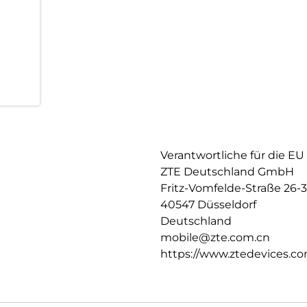
das ZTE Blade V70 Vita die pe
alle, die mehr von ihrem Smar
Verantwortliche für die EU
ZTE Deutschland GmbH
Fritz-Vomfelde-Straße 26-
40547 Düsseldorf
Deutschland
mobile@zte.com.cn
https://www.ztedevices.co